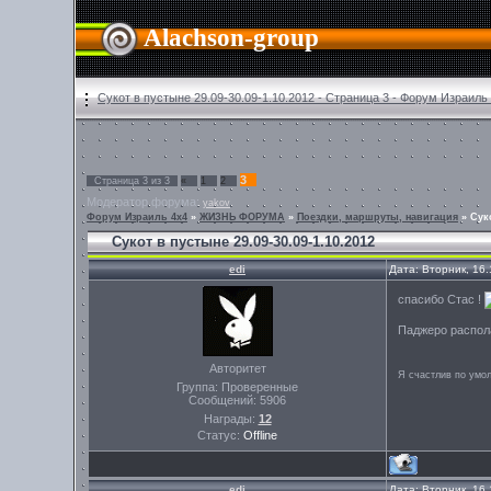
Alachson-group
Сукот в пустыне 29.09-30.09-1.10.2012 - Страница 3 - Форум Израиль
3
Страница
3
из
3
«
1
2
Модератор форума:
yakov
Форум Израиль 4х4
»
ЖИЗНЬ ФОРУМА
»
Поездки, маршруты, навигация
»
Суко
Сукот в пустыне 29.09-30.09-1.10.2012
edi
Дата: Вторник, 16
спасибо Стас !
Паджеро распола
Авторитет
Я счастлив по умо
Группа: Проверенные
Сообщений:
5906
Награды:
12
Статус:
Offline
edi
Дата: Вторник, 16