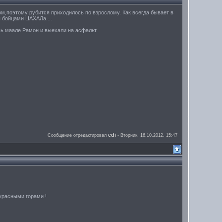
м,поэтому рубится приходилось по взрослому. Как всегда бывает в
ы бойцами ЦАХАЛа....
ь маале Рамон и выехали на асфальт.
edi
Сообщение отредактировал
-
Вторник, 16.10.2012, 15:47
красными горами !