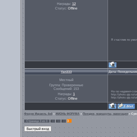
Награды:
12
Статус:
Offline
Я счастлив по умо
Yan333
Дата: Понедельник
Местный
Группа: Проверенные
Сообщений:
153
На газ надaвил-соз
Награды:
1
http://photo.qip.ru/
http://photo.qip.ru/
Статус:
Offline
Форум Израиль 4х4
»
ЖИЗНЬ ФОРУМА
»
Поездки, маршруты, навигация
»
Суко
3
Страница
3
из
3
«
1
2