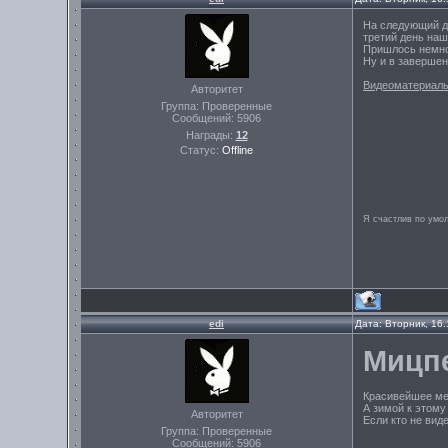
На следующий де
третий день наш
Пришлось немно
Ну и в заверше
Видеоматериалы
Авторитет
Группа: Проверенные
Сообщений:
5906
Награды:
12
Статус:
Offline
Я счастлив по умо
edi
Дата: Вторник, 16
Мицпе
Красивейшее ме
А зимой к этому
Авторитет
Если кто не вид
Группа: Проверенные
Сообщений:
5906