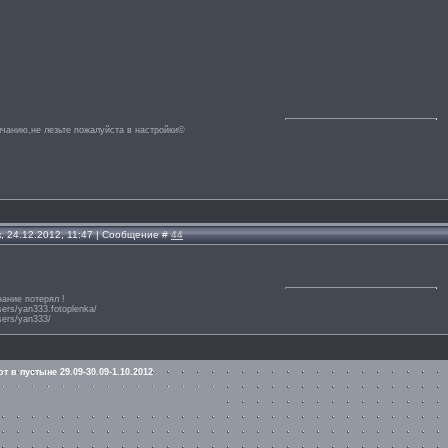
лчанию,не лезьте пожалуйста в настройки©
, 24.12.2012, 11:47 | Сообщение #
44
нание потерял !
users/yan333.fotoplenka/
users/yan333/
т в пустыне 29.09-30.09-1.10.2012