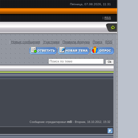
Пятница, 07.08.2026, 11:31
|
RSS
[
Новые сообщения
·
Участники
·
Правила форума
·
Поиск
·
RSS
]
edi
Сообщение отредактировал
-
Вторник, 16.10.2012, 15:32