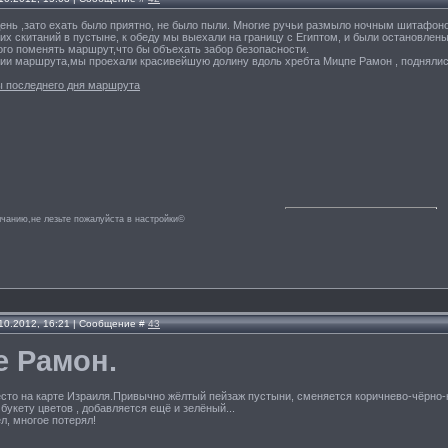
нь ,зато ехать было приятно, не было пыли. Многие ручьи размыло ночным шитафоно
их скитаний в пустыне, к обеду мы выехали на границу с Египтом, и были остановлен
го поменять маршрут,что бы объехать забор безопасности.
нии маршрута,мы проехали красивейшую долину вдоль хребта Мицпе Рамон , поднялис
 последнего дня маршрута
лчанию,не лезьте пожалуйста в настройки©
.10.2012, 16:21 | Сообщение #
43
 Рамон.
сто на карте Израиля.Привычно жёлтый пейзаж пустыни, сменяется коричнево-чёрно-
 букету цветов , добавляется ещё и зелёный...
ел, многое потерял!