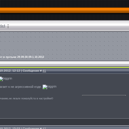
 4х4
т в пустыне 29.09-30.09-1.10.2012
.10.2012, 12:12 | Сообщение #
41
гает к не агрессивной езде.
лчанию,не лезьте пожалуйста в настройки©
.10.2012, 15:03 | Сообщение #
42