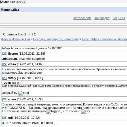
[
Alachson-group
]
Меню сайта
Фотоальбом
Техраздел
FAQ 4X4
Страница
2
из
2
«
1
2
Форум Израиль 4х4
»
Поездки, маршруты, навигация
»
Кибуц Афек + половина Ципори
Кибуц Афек + половина Ципори 12.02.2011
[
21
]
Ersten
[13.02.2011, 22:58]
aristoclan
, спасибо за видео!
[
22
]
ох-ах
[14.02.2011, 14:07]
Ну через эту канавку проехать зимой очень и очень проблемно.Практически невозм
кипарисов.Застрялибы все.
[
23
]
vitaly
[14.02.2011, 16:03]
Quote
(
ох-ах
)
Для остроты ощущений надо было взять мнемного левее перед канавой, в сторону кипарисов.Застря
добрый ты
[
24
]
ох-ах
[14.02.2011, 16:30]
Эта вмятина со сводой непреодалима по определению.Копали вдоль и попЭрЭк,по зе
НЕ ПОМОГАТЪ
. Так хоть под кипарисами есть за что привязатьсИ и выпачкаться 
На хасовые поля не потянуло
, и то хорошо
.
[
25
]
edi
[14.02.2011, 17:22]
а чо ? резину обует злую , и в поля ....