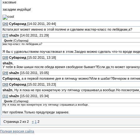
хасовые
засадим индэйца!
[
26
]
Субароид
[14.02.2011, 20:44]
Кстати,вот может именно в этой поляне и сделаем мастер-класс по лебёдкам,а?
[
27
]
sha2n
[14.02.2011, 21:29]
Quote
(
Субароид
)
мастер-класс по лебёдкам,а?
Я бы с удовольствием поучаствовал в этом.Заодно можно сделать что-то вроде вид
[
28
]
Субароид
[15.02.2011, 13:18]
sha2n
,
У тебя в йом-шиши после обеда время свободное бывает?Если да,то может организ
[
29
]
sha2n
[15.02.2011, 15:05]
Субароид
, а в первой половине дня в пятницу можно?Или в шабат?Вечером в пятни
[
30
]
Субароид
[15.02.2011, 15:23]
sha2n
, Ну я пока не про конкретную эту пятницу спрашивал,а вообще.Но посмотрим
[
31
]
sha2n
[15.02.2011, 15:34]
Quote
(
Субароид
)
Ну я пока не про конкретную эту пятницу спрашивал,а вообще.
Нет проблем.Только предупреди заранее.
Страница
2
из
2
«
1
2
Полная версия сайта