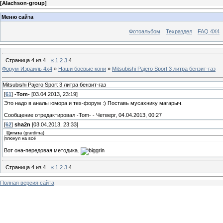
[
Alachson-group
]
Меню сайта
Фотоальбом
Техраздел
FAQ 4X4
Страница
4
из
4
«
1
2
3
4
Форум Израиль 4х4
»
Наши боевые кони
»
Mitsubishi Pajero Sport 3 литра бензит-газ
Mitsubishi Pajero Sport 3 литра бензит-газ
[
61
]
-Tom-
[03.04.2013, 23:19]
Это надо в аналы юмора и тех-форум :) Поставь мусахнику магарыч.
Сообщение отредактировал
-Tom-
-
Четверг, 04.04.2013, 00:27
[
62
]
sha2n
[03.04.2013, 23:33]
Цитата
(
grardima
)
плюнул на всё
Вот она-передовая методика.
Страница
4
из
4
«
1
2
3
4
Полная версия сайта