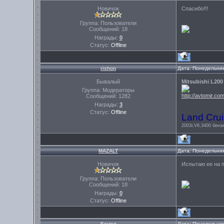
Новичок
Спасибо!!!
Группа: Пользователи
Сообщений:
18
Награды:
0
Статус:
Offline
rishon
Дата: Понедельник
Бывалый
Mitsubishi L20
Группа: Модераторы
http://avtomir.com
Сообщений:
1282
Награды:
3
Статус:
Offline
Land Crui
2003г,V6,3400 бензи
MAZALT
Дата: Понедельник
Новичок
Испытаю ее на по
Группа: Пользователи
Сообщений:
18
Награды:
0
Статус:
Offline
Ersten
Дата: Понедельник