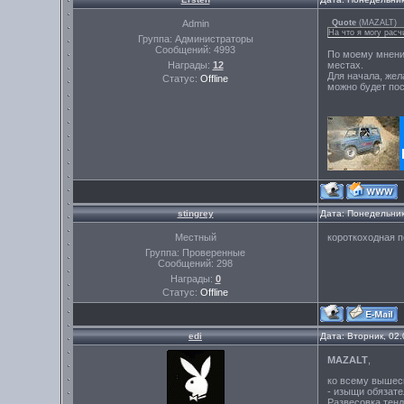
Admin
Quote
(
MAZALT
)
На что я могу расч
Группа: Администраторы
Сообщений:
4993
По моему мнению
Награды:
12
местах.
Для начала, жел
Статус:
Offline
можно будет пос
stingrey
Дата: Понедельник
Местный
короткоходная п
Группа: Проверенные
Сообщений:
298
Награды:
0
Статус:
Offline
edi
Дата: Вторник, 02
MAZALT
,
ко всему вышес
- изыщи обязате
Развесовка тенд