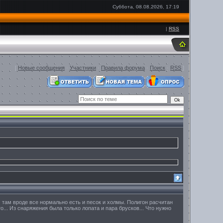
Суббота, 08.08.2026, 17:19
|
RSS
[
Новые сообщения
·
Участники
·
Правила форума
·
Поиск
·
RSS
]
м) там вроде все нормально есть и песок и холмы. Полигон расчитан
о... Из снаряжения была только лопата и пара брусков... Что нужно