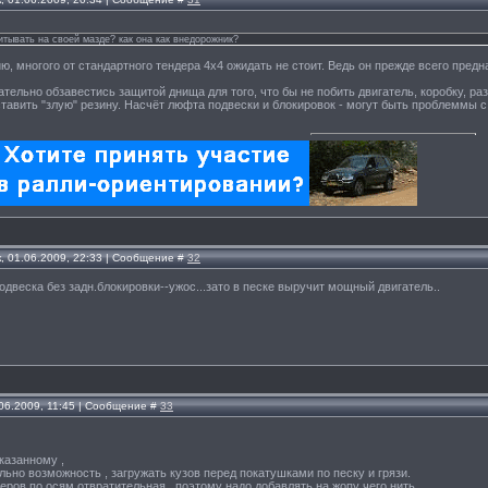
итывать на своей мазде? как она как внедорожник?
, многого от стандартного тендера 4х4 ожидать не стоит. Ведь он прежде всего пред
ательно обзавестись защитой днища для того, что бы не побить двигатель, коробку, ра
тавить "злую" резину. Насчёт люфта подвески и блокировок - могут быть проблеммы с
, 01.06.2009, 22:33 | Сообщение #
32
одвеска без задн.блокировки--ужос...зато в песке выручит мощный двигатель..
.06.2009, 11:45 | Сообщение #
33
казанному ,
льно возможность , загружать кузов перед покатушками по песку и грязи.
еров по осям отвратительная , поэтому надо добавлять на жопу чего нить