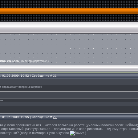
rbo 4x4 (2007)
(Моё приобретение.)
, 01.06.2009, 19:52 | Сообщение #
21
и спрашивает вопросы surprised
им
, 01.06.2009, 19:55 | Сообщение #
22
пыта у меня практически нет... катался только на работе (учебный полигон басис Цейли
ь еще танковый, раз туда заехал... посмотрел и не стал рисковать... одному страшноват
 покатушки? (вода и памперсы уже в кузове
)