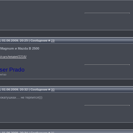
, 01.06.2009, 20:25 | Сообщение #
29
0 Magnum и Mazda B 2500
/cars/tetatet/2216/
ser Prado
н/газ
, 01.06.2009, 20:32 | Сообщение #
30
катушках.... не терпится)))
, 01.06.2009, 20:34 | Сообщение #
31