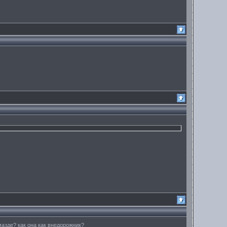
мазде? как она как внедорожник?