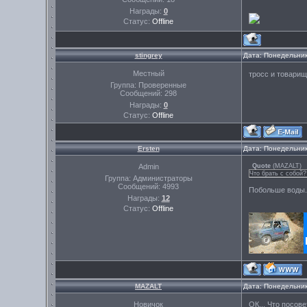
Награды:
0
Статус:
Offline
stingrey
Дата: Понедельник
Местный
тросс и товари
Группа: Проверенные
Сообщений:
298
Награды:
0
Статус:
Offline
Ersten
Дата: Понедельник
Admin
Quote
(
MAZALT
)
Что брать с собой?
Группа: Администраторы
Сообщений:
4993
Побольше воды. 
Награды:
12
Статус:
Offline
MAZALT
Дата: Понедельник
Новичок
ОК... Что посов