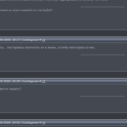
лчанию,не лезьте пожалуйста в настройки©
.06.2009, 16:17 | Сообщение #
34
ты... постараюсь воплотить их в жизнь, хотябы некоторые из них...
.06.2009, 16:28 | Сообщение #
35
брести защиту?
.06.2009, 20:42 | Сообщение #
36