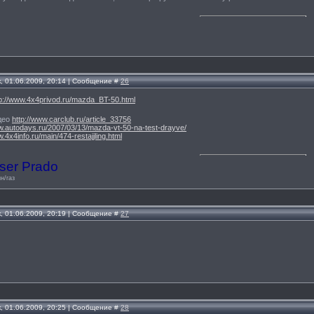
, 01.06.2009, 20:14 | Сообщение #
26
tp://www.4x4privod.ru/mazda_BT-50.html
део
http://www.carclub.ru/article_33756
ww.autodays.ru/2007/03/13/mazda-vt-50-na-test-drayve/
w.4x4info.ru/main/474-restajjling.html
ser Prado
н/газ
, 01.06.2009, 20:19 | Сообщение #
27
, 01.06.2009, 20:25 | Сообщение #
28