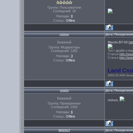
Группа: Пользователи
Сообщений:
18
Награды:
0
Статус:
Offline
rishon
Дата: Понедельник
Бывалый
Mazda BT-50
ht
Группа: Модераторы
Тест-драйв и ви
Сообщений:
1282
Статья
http://w
Награды:
3
Статья
http://ww
Статус:
Offline
Land Crui
2003г,V6,3400 бензи
sha2n
Дата: Понедельник
Бывалый
rishon
,
Группа: Проверенные
Сообщений:
2302
Награды:
6
Статус:
Offline
MAZALT
Дата: Понедельник