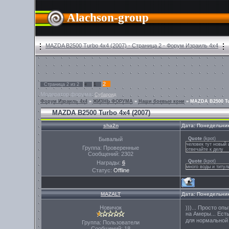
Alachson-group
MAZDA B2500 Turbo 4x4 (2007) - Страница 2 - Форум Израиль 4х4
2
Страница
2
из
2
«
1
Модератор форума:
Субароид
Форум Израиль 4х4
»
ЖИЗНЬ ФОРУМА
»
Наши боевые кони
»
MAZDA B2500 Tu
MAZDA B2500 Turbo 4x4 (2007)
sha2n
Дата: Понедельник
Бывалый
Quote
(
kpot
)
человек тут новый 
Группа: Проверенные
отвечайте к делу
Сообщений:
2302
Quote
(
kpot
)
Награды:
6
много воды и титул
Статус:
Offline
MAZALT
Дата: Понедельник
Новичок
)))... Просто о
на Амеры... Ест
для нормальной
Группа: Пользователи
Сообщений:
18