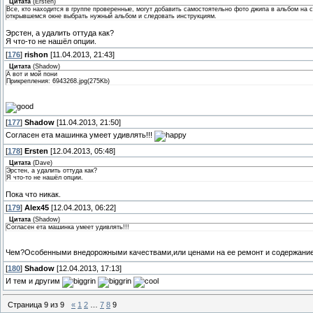
Цитата
(
Ersten
)
Все, кто находится в группе проверенные, могут добавить самостоятельно фото джипа в альбом на 
открывшемся окне выбрать нужный альбом и следовать инструкциям.
Эрстен, а удалить оттуда как?
Я что-то не нашёл опции.
[
176
]
rishon
[11.04.2013, 21:43]
Цитата
(
Shadow
)
А вот и мой пони
Прикрепления: 6943268.jpg(275Kb)
[
177
]
Shadow
[11.04.2013, 21:50]
Согласен ета машинка умеет удивлять!!!
[
178
]
Ersten
[12.04.2013, 05:48]
Цитата
(
Dave
)
Эрстен, а удалить оттуда как?
Я что-то не нашёл опции.
Пока что никак.
[
179
]
Alex45
[12.04.2013, 06:22]
Цитата
(
Shadow
)
Согласен ета машинка умеет удивлять!!!
Чем?Особенными внедорожными качествами,или ценами на ее ремонт и содержани
[
180
]
Shadow
[12.04.2013, 17:13]
И тем и другим
Страница
9
из
9
«
1
2
…
7
8
9