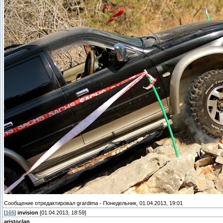
Сообщение отредактировал
grardima
-
Понедельник, 01.04.2013, 19:01
[
165
]
invision
[01.04.2013, 18:59]
aristoclan
,