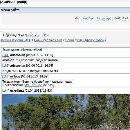
[
Alachson-group
]
Меню сайта
Фотоальбом
Техраздел
FAQ 4X4
Страница
9
из
9
«
1
2
…
7
8
9
Форум Израиль 4х4
»
Наши боевые кони
»
Наши джипы (фотоальбом)
Наши джипы (фотоальбом)
[
161
]
aristoclan
[01.04.2013, 14:04]
invision
, ты название раздела читал?
[
162
]
aristoclan
[01.04.2013, 14:08]
На до бы и мне че нибудь новенького
[
163
]
uribog
[01.04.2013, 14:59]
Тогда и меня.Еще не боевой,но надежды подает
Прикрепления:
4096599.jpg
(38.8 Kb)
[
164
]
grardima
[01.04.2013, 18:53]