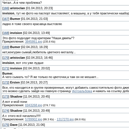
Читал...А в чем проблема?
[
166
]
aristoclan
[01.04.2013, 20:23]
invision
, тут не фото на паспорт выстовляют; а машыну, а у тебя практически наабо
[
167
]
Bumer
[01.04.2013, 21:03]
ладно я тоже своего красавца выстовлю
[
168
]
invision
[02.04.2013, 13:49]
Это фото подходит под критерии "Наши джипы"?
Прикрепления:
3845861.jpg
(235.8 Kb)
[
169
]
Bumer
[02.04.2013, 16:29]
нет,кенгурин сымай,любитель цветного металлу...
[
170
]
aristoclan
[02.04.2013, 16:46]
invision
, вот это уже лудше
[
171
]
invision
[02.04.2013, 20:02]
Bumer
,
А чего сымать то? Я же только по цветочки,а там он не мешает...
[
172
]
Ersten
[02.04.2013, 20:27]
Все, кто находится в группе проверенные, могут добавить самостоятельно фото джи
это можно сделать зайдя на главную страницу
фотоальбома
и нажать на ссылку доб
[
173
]
Shadow
[11.04.2013, 20:45]
А вот и мой пони
Прикрепления:
6943268.jpg
(274.7 Kb)
[
174
]
Shadow
[11.04.2013, 20:49]
А с этого всё началось!!!!!
Прикрепления:
5789902.jpg
·
1317270.jpg
(99.3 Kb)
(84.6 Kb)
[
175
]
Dave
[11.04.2013, 21:06]