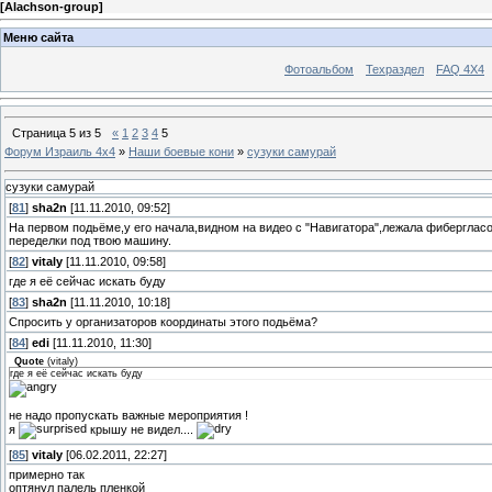
[
Alachson-group
]
Меню сайта
Фотоальбом
Техраздел
FAQ 4X4
Страница
5
из
5
«
1
2
3
4
5
Форум Израиль 4х4
»
Наши боевые кони
»
сузуки самурай
сузуки самурай
[
81
]
sha2n
[11.11.2010, 09:52]
На первом подьёме,у его начала,видном на видео с "Навигатора",лежала фиберглас
переделки под твою машину.
[
82
]
vitaly
[11.11.2010, 09:58]
где я её сейчас искать буду
[
83
]
sha2n
[11.11.2010, 10:18]
Спросить у организаторов координаты этого подьёма?
[
84
]
edi
[11.11.2010, 11:30]
Quote
(
vitaly
)
где я её сейчас искать буду
не надо пропускать важные мероприятия !
я
крышу не видел....
[
85
]
vitaly
[06.02.2011, 22:27]
примерно так
оптянул палель пленкой