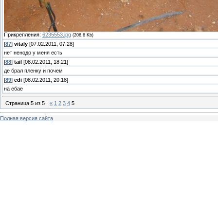
Прикрепления:
6235553.jpg
(206.6 Kb)
[
87
]
vitaly
[07.02.2011, 07:28]
нет ненодо у меня есть
[
88
]
tail
[08.02.2011, 18:21]
де брал пленку и почем
[
89
]
edi
[08.02.2011, 20:18]
на ебае
Страница
5
из
5
«
1
2
3
4
5
Полная версия сайта