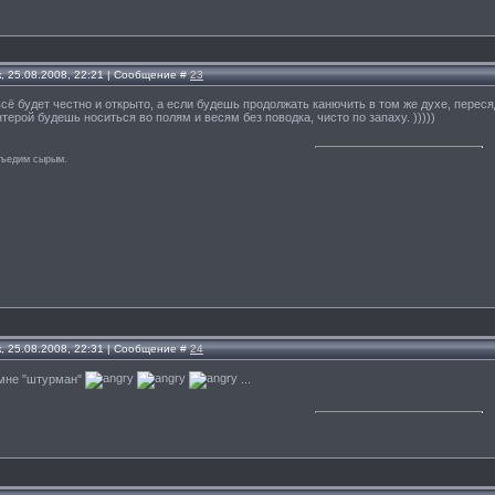
, 25.08.2008, 22:21 | Сообщение #
23
всё будет честно и открыто, а если будешь продолжать канючить в том же духе, перес
нтерой будешь носиться во полям и весям без поводка, чисто по запаху. )))))
съедим сырым.
, 25.08.2008, 22:31 | Сообщение #
24
 мне "штурман"
...