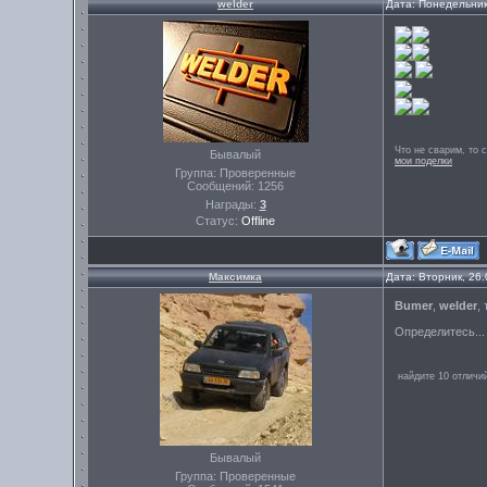
welder
Дата: Понедельник
Что не сварим, то 
Бывалый
мои поделки
Группа: Проверенные
Сообщений:
1256
Награды:
3
Статус:
Offline
Максимка
Дата: Вторник, 26
Bumer
,
welder
,
Определитесь..
найдите 10 отличи
Бывалый
Группа: Проверенные