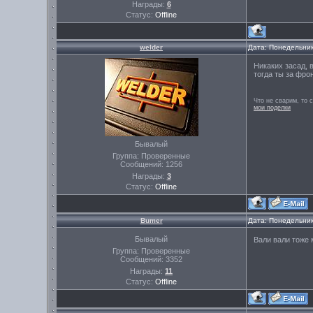
Награды:
6
Статус:
Offline
welder
Дата: Понедельник
Никаких засад, 
тогда ты за фро
Что не сварим, то 
мои поделки
Бывалый
Группа: Проверенные
Сообщений:
1256
Награды:
3
Статус:
Offline
Bumer
Дата: Понедельник
Бывалый
Вали вали тоже
Группа: Проверенные
Сообщений:
3352
Награды:
11
Статус:
Offline