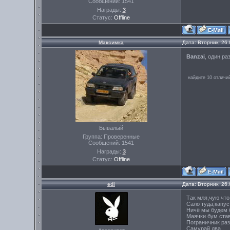
Сообщений:
1541
Награды:
3
Статус:
Offline
Максимка
Дата: Вторник, 26
Banzai
, один ра
найдите 10 отличи
Бывалый
Группа: Проверенные
Сообщений:
1541
Награды:
3
Статус:
Offline
edi
Дата: Вторник, 26
Так мля,чую что
Сало туда,капус
Ничё мы будем 
Маячки бум ста
Пограничник раз
Самурай два