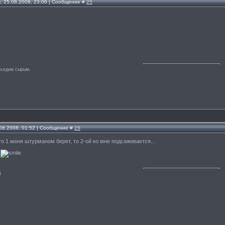
, 25.08.2008, 23:06 | Сообщение #
25
съедим сырым.
.08.2008, 01:52 | Сообщение #
26
 то 1 меня штурманом берет, то 2-ой ко мне подсаживается...
.
й