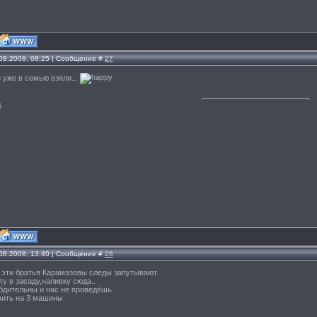
.08.2008, 08:25 | Сообщение #
27
з уже в семью взяли...
й
.08.2008, 13:40 | Сообщение #
28
 эти братья Карамазовы следы запутывают.
ту в засаду,наливку сюда..
бдительны и нас не проведёшь.
вить на 3 машины