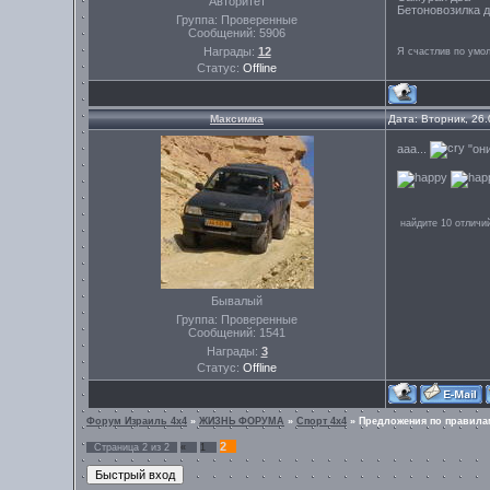
Авторитет
Бетоновозилка 
Группа: Проверенные
Сообщений:
5906
Награды:
12
Я счастлив по умо
Статус:
Offline
Максимка
Дата: Вторник, 26
ааа...
"они
найдите 10 отличи
Бывалый
Группа: Проверенные
Сообщений:
1541
Награды:
3
Статус:
Offline
Форум Израиль 4х4
»
ЖИЗНЬ ФОРУМА
»
Спорт 4х4
»
Предложения по правила
2
Страница
2
из
2
«
1