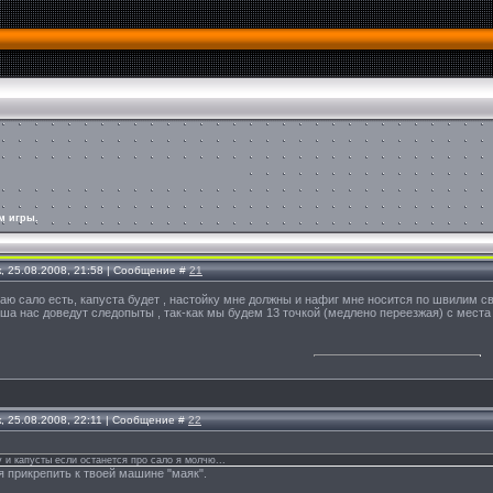
м игры.
, 25.08.2008, 21:58 | Сообщение #
21
аю сало есть, капуста будет , настойку мне должны и нафиг мне носится по швилим 
ша нас доведут следопыты , так-как мы будем 13 точкой (медлено переезжая) с места 
, 25.08.2008, 22:11 | Сообщение #
22
у и капусты если останется про сало я молчю...
 прикрепить к твоей машине "маяк".