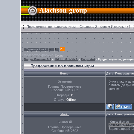
Alachson-group
Предложения по правилам игры. - Страница 2 - Форум Израиль 4х4
2
Страница
2
из
2
«
1
Модератор форума:
Ersten
Форум Израиль 4х4
»
ЖИЗНЬ ФОРУМА
»
Спорт 4х4
»
Предложения по правила
Предложения по правилам игры.
Bumer
Дата: Понедельник
Бывалый
Блин сижу и дум
а потом до фини
Группа: Проверенные
молчю...
Сообщений:
3352
Награды:
11
Статус:
Offline
sha2n
Дата: Понедельник
Бывалый
Quote
(
Bumer
)
кто нас найдет том
Группа: Проверенные
Видимо,придётся
Сообщений:
2302