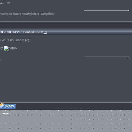
даф три
лчанию,не лезьте пожалуйста в настройки©
.08.2008, 14:22 | Сообщение #
29
 меня пощитал" (с)
й
м игры.