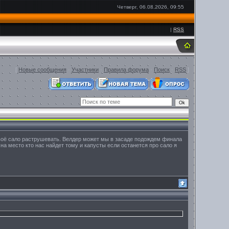
Четверг, 06.08.2026, 09:55
|
RSS
[
Новые сообщения
·
Участники
·
Правила форума
·
Поиск
·
RSS
]
своё сало раструшевать. Велдер может мы в засаде подождем финала
на место кто нас найдет тому и капусты если останется про сало я