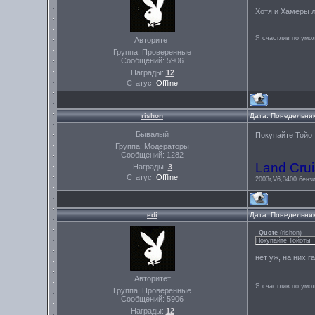
Хотя и Хамеры л
Я счастлив по умо
Авторитет
Группа: Проверенные
Сообщений:
5906
Награды:
12
Статус:
Offline
rishon
Дата: Понедельник
Бывалый
Покупайте Тойо
Группа: Модераторы
Сообщений:
1282
Land Crui
Награды:
3
Статус:
Offline
2003г,V6,3400 бензи
edi
Дата: Понедельник
Quote
(
rishon
)
Покупайте Тойоты
нет уж, на них г
Авторитет
Я счастлив по умо
Группа: Проверенные
Сообщений:
5906
Награды:
12