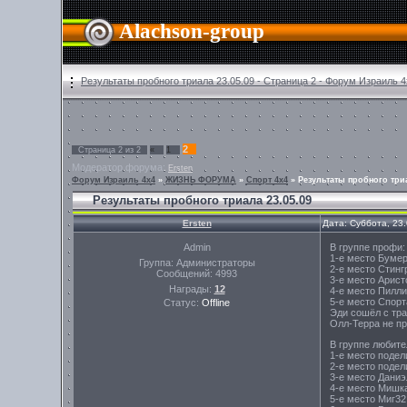
Alachson-group
Результаты пробного триала 23.05.09 - Страница 2 - Форум Израиль 
2
Страница
2
из
2
«
1
Модератор форума:
Ersten
Форум Израиль 4х4
»
ЖИЗНЬ ФОРУМА
»
Спорт 4х4
»
Результаты пробного триа
Результаты пробного триала 23.05.09
Ersten
Дата: Суббота, 23
Admin
В группе профи:
1-е место Бумер
Группа: Администраторы
2-е место Стинг
Сообщений:
4993
3-е место Арист
Награды:
12
4-е место Пилли
5-е место Спорт
Статус:
Offline
Эди сошёл с тра
Олл-Терра не пр
В группе любите
1-е место подел
2-е место подел
3-е место Даниэ
4-е место Мишка
5-е место Миг32