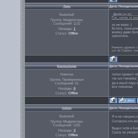
-Tom-
Дата: Понедельник
Бывалый
Quote
(
ох-ах
)
Том, никому не ве
Группа: Модераторы
Сообщений:
1132
ок не верю :)
Кстати, показал
Награды:
1
моему даже боле
Статус:
Offline
хренотень.
Немного здравого с
Luc de Clapiers, ma
finemeshuga
Дата: Понедельник
Новичок
rishon привет! 
так шо говориш
Группа: Проверенные
да и ищчё пару 
Сообщений:
41
все ломаюца
Награды:
0
Статус:
Offline
rishon
Дата: Понедельник
Бывалый
Я и не говорил,
Согласен,что м
Группа: Модераторы
Сообщений:
1282
Видел тебя в Ба
Награды:
3
Сразу не увидел
Статус:
Offline