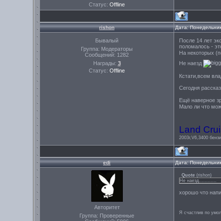
Статус:
Offline
rishon
Дата: Понедельник
Бывалый
После 14 лет эк
поломалось - эт
Группа: Модераторы
На некоторых (п
Сообщений:
1282
Награды:
3
Не наезд
Статус:
Offline
Кстати,всем вла
Сегодня рассказ
Ещё наверное зр
Мало ли что мо
Land Crui
2003г,V6,3400 бензи
edi
Дата: Понедельник
Quote
(
rishon
)
Не наезд............
хорошо что напи
Авторитет
Я счастлив по умо
Группа: Проверенные