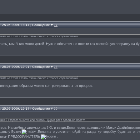
, 25.05.2009, 18:41 | Сообщение #
27
лям не стоит стоять очень близко к трассе соревнований.
ить, там было много детей. Нужно обязательно внести как важнейшую поправку на б
, 25.05.2009, 19:01 | Сообщение #
28
лям не стоит стоять очень близко к трассе соревнований.
вляю,каким образом можно контролировать этот процесс.
, 25.05.2009, 19:14 | Сообщение #
29
ишней старательности или ошибки, цирии рвет довольно просто
верь. На моЧных движках ,за 3.0L и выше.Если перестараешься и Макси Драйв(произ
рданы у Вузел
.Если и это усилить- пойдёт на раздатку- коробку, будет авто 
нога- ПРЕДОХРАНИТЕЛЬ
.