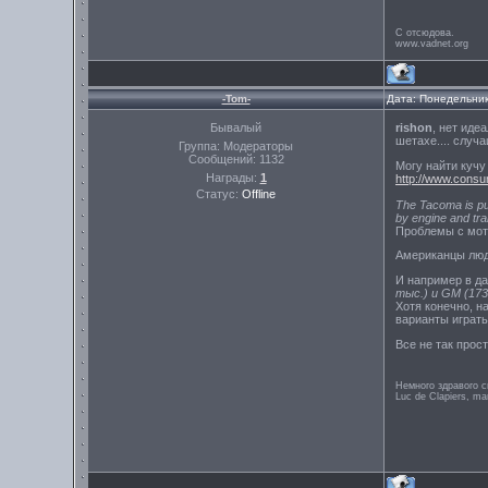
С отсюдова.
www.vadnet.org
-Tom-
Дата: Понедельник
Бывалый
rishon
, нет иде
шетахе.... случа
Группа: Модераторы
Сообщений:
1132
Могу найти кучу
Награды:
1
http://www.consu
Статус:
Offline
The Tacoma is putt
by engine and tra
Проблемы с мот
Американцы люд
И например в да
тыс.) и GM (173
Хотя конечно, н
варианты играть
Все не так прост
Немного здравого с
Luc de Clapiers, ma