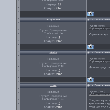
Сообщений:
5906
Награды:
12
Статус:
Offline
SanyaLand
Дата: Понедельник
Бывалый
Quote
(
rishon
)
Ещё наверное зрите
Группа: Проверенные
Сообщений:
94
Страшно предств
Награды:
7
Статус:
Offline
sha2n
Дата: Понедельник
Бывалый
Quote
(
rishon
)
Ещё наверное зрите
Группа: Проверенные
Сообщений:
2302
Даже не предста
Награды:
6
Статус:
Offline
ох-ах
Дата: Понедельник
Бывалый
Quote
(
-Tom-
)
ARB, в случае изл
Группа: Проверенные
Сообщений:
1545
Том, никому не 
Награды:
0
крестовины, ка
Статус:
Offline
ТОЛЬКО ТВОЯ 