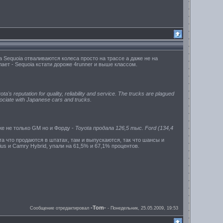
ta Sequoia отваливаются колеса просто на трассе а даже не на
лает - Sequoia кстати дороже 4runner и выше классом.
ta's reputation for quality, reliability and service. The trucks are plagued
sociate with Japanese cars and trucks.
же не только GM но и Форду -
Toyota продала 126,5 тыс. Ford (134,4
та что продаются в штатах, там и выпускаются, так что шансы и
ius и Camry Hybrid, упали на 61,5% и 67,1% процентов.
-Tom-
Сообщение отредактировал
-
Понедельник, 25.05.2009, 19:53