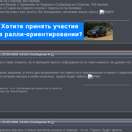
ик на Спортаж. 800 баллов.
или Мишав с Германом на Террано и Субароид на Спортаж. 700 баллов.
е и Старик на Соренто сошли с трассы из-за поломки.
астер-класс вне зачёта, без блокировки, проложив новую трассу
, 25.05.2009, 14:42 | Сообщение #
21
но и тему открыть, но в принципе просто пофлудили не по теме немного, не думаю что
ирать машинку, в итоге дал разрешение поставить все оригинальное и новое с гарантией
ю пятерню явуана в моем кошельке, трудно будет забыть
мысла - и от глубокомыслия ничего не останется.
rquis de Vauvenargues
, 25.05.2009, 14:49 | Сообщение #
22
аракана вбухать столько металла сколько в Хамере - то он ,Таракн, будет крепче