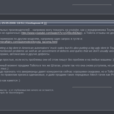
, 25.05.2009, 19:51 | Сообщение #
30
альных производителей... например могу показать на youtube, как у внедорожника Toyo
и не единичные (
http://www.youtube.com/watch?v=cQRkviNDlwo
), а Тойота отзывы не де
 примеров по другим моделям, например один запрос в гугле и:
meraffairs.com/automotive/toyota_tacoma.html
ing a big dent in American automakers' truck sales but it's also putting a big ugly dent in Toyo
nsmission problems as well as an assortment of defects and quirks that we don't usually as
орами, автоматами и другие дефекты.
и простые, если есть проблемы они об этом пишут без проблем и на любые машины :)
нный момент продажи Тойота в тех же Штатах, упали так что она снова уступила, но у
 тыс.).
адо признать что американцы давят конкурентов сейчас хорошими скидками, но и Тойо
 по правилам кризиса одинаковые, и даже продажи таких передовых hitech тачек как Pr
о как кажется :)
мысла - и от глубокомыслия ничего не останется.
rquis de Vauvenargues