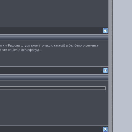
 я у Ришона штурманом (только с каской) и без белого цемента
эти не 4х4 а 8х8 офроуд ...