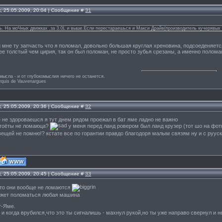
, 25.05.2009, 20:04 | Сообщение #
31
рь. На моЧных движках ,за 3.0L и выше.Если перестараешься и Макси Драйв(производитель кучерявых 
и мне ту запчасть что я поломал, довольно большая круглая хреновина, подсоеденяетс
е толстый чем цирия, так он был поломан, не просто зубья срезаны, а именно поломан
мысла - и от глубокомыслия ничего не останется.
rquis de Vauvenargues
, 25.05.2009, 20:36 | Сообщение #
32
чё не здороваешся я тут днем рядом проежал в бат яме ладно не важно
 тоёты не ломаюца?
у меня перед ланд ровером был ланд крузер (тот шо на фот
вещей не помню!? кстате все по горантии правдо благодоря малым связям ну и с руус
, 25.05.2009, 20:45 | Сообщение #
33
что они вообще не ломаются
ожет поломаться любая машина
т-Яме.
 и когда врубился,что это ты сигналишь - махнул рукой,но ты уже направо свернул и 