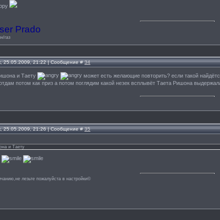
ser Prado
н/газ
, 25.05.2009, 21:22 | Сообщение #
34
Ришона и Таету
может есть желающие повторить? если такой найдётся
тдам потом как приз а потом поглядим какой незек всплывёт Таета Ришона выдержала 
, 25.05.2009, 21:26 | Сообщение #
35
она и Таету
лчанию,не лезьте пожалуйста в настройки©