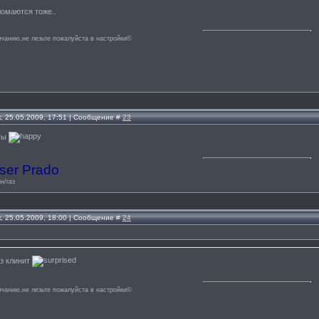
омаются тоже..
лчанию,не лезьте пожалуйста в настройки©
, 25.05.2009, 17:51 | Сообщение #
23
ты
ser Prado
н/газ
, 25.05.2009, 18:00 | Сообщение #
24
аз клинит
лчанию,не лезьте пожалуйста в настройки©