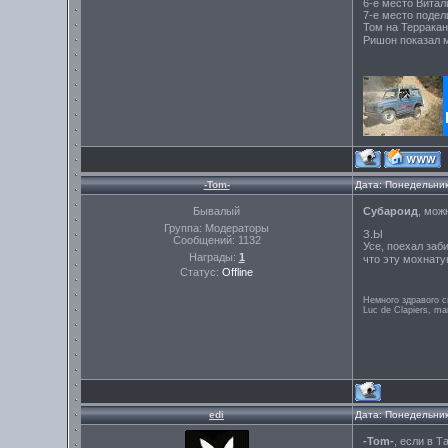
6-е место Витал
7-е место подел
Том на Терракан
Ришон показал м
-Tom-
Дата: Понедельник
Бывалый
Субароид
, мож
Группа: Модераторы
З.Ы
Сообщений:
1132
Усе, поехал заб
Награды:
1
что эту мохнату
Статус:
Offline
Немного здравого с
Luc de Clapiers, ma
edi
Дата: Понедельник
-Tom-
, если в Т