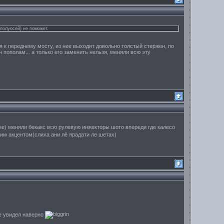
полуосей) не поможет.
я к переднему мосту, из нее выходит довольно толстый стержен, по
 пополам... а только его заменить нельзя, меняли всю эту
ке) меняли бекакс всю рулевую инжекторы шото впереди где калесо
ким акцентом(слиха ани лё ярадати ле шетах)
не увидел наверно