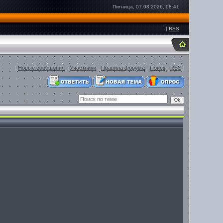
Пятница, 07.08.2026, 08:41
|
RSS
[
Новые сообщения
·
Участники
·
Правила форума
·
Поиск
·
RSS
]