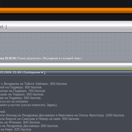
4х4
ла 23.05.09
(Только результаты. Обсуждение в соседней теме.)
.05.2009, 21:49 | Сообщение #
1
 с Велдером на Тойоте Хайлюкс. 950 баллов.
рей на Паджеро. 900 баллов.
оклан на Паджеро. 700 баллов.
грим на Террано. 650 баллов.
аж на Паджеро. 550 баллов.
ссы из-за поломки.
инял участие (уехал помогать Эдику).
лей.
или Леонид на Лендровер Дискавери и Максимка на Опель Фронтера. 1000 баллов.
или Берсек на Самурае и Нивер на ниве. 950 баллов.
ль на 4Ранере. 900 баллов.
 на Лендровер Дискавери. 850 баллов.
 на Ниве. 825 баллов