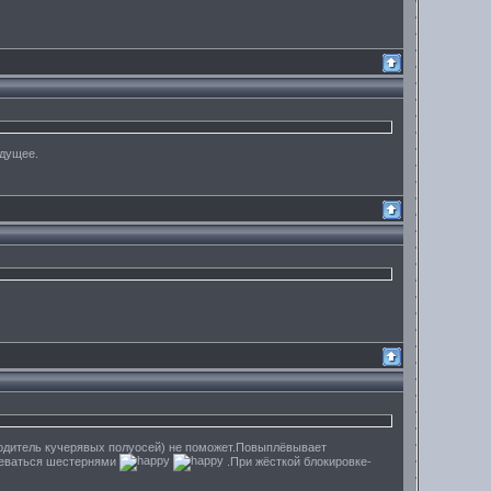
удущее.
водитель кучерявых полуосей) не поможет.Повыплёвывает
плеваться шестернями
.При жёсткой блокировке-