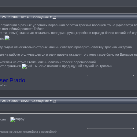
, 25.05.2009, 18:14 | Сообщение #
25
сплуатации в разных условиях порванная оплётка тросика вообщем то не удивляет,а во
о полнейший респект Тойоте.
очти новых) машинах ломались передки,шрусы,коробки в гораздо более спокойной ез
дельцам относительно старых машин советую проверить оплётку тросика кикдауна.
ал на работе о случившемся и один парень сказал,что у него такое было на Вандуре н
ителям не стоит стоять очень близко к трассе соревнований.
жет случиться
- многие помнят и предыдущий случай на Триалии.
ser Prado
н/газ
, 25.05.2009, 18:23 | Сообщение #
26
сал ...
лчанию,не лезьте пожалуйста в настройки©