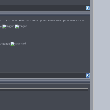
т то что после таких не хилых прыжков ничего не развалилось и не
де
а трассе