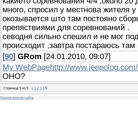
какието соревнования 4/4 ,около 20 
много, спросил у местнова жителя у 
окозывается што там постояно сбор
препяствиями для соревнований .
севодня сильно спешил и не мог по
происходит ,завтра постараюсь там пр
[
90
]
GRom
[24.01.2010, 09:07]
My WebPagehttp://www.jeepolog.com/
OHO?
Страница
5
из
5
«
1
2
3
4
5
Полная версия сайта