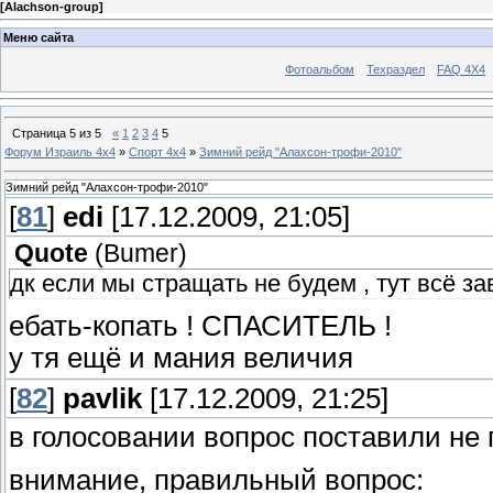
[
Alachson-group
]
Меню сайта
Фотоальбом
Техраздел
FAQ 4X4
Страница
5
из
5
«
1
2
3
4
5
Форум Израиль 4х4
»
Спорт 4х4
»
Зимний рейд "Алахсон-трофи-2010"
Зимний рейд "Алахсон-трофи-2010"
[
81
]
edi
[17.12.2009, 21:05]
Quote
(
Bumer
)
дк если мы стращать не будем , тут всё зав
ебать-копать ! СПАСИТЕЛЬ !
у тя ещё и мания величия
[
82
]
pavlik
[17.12.2009, 21:25]
в голосовании вопрос поставили не
внимание, правильный вопрос: