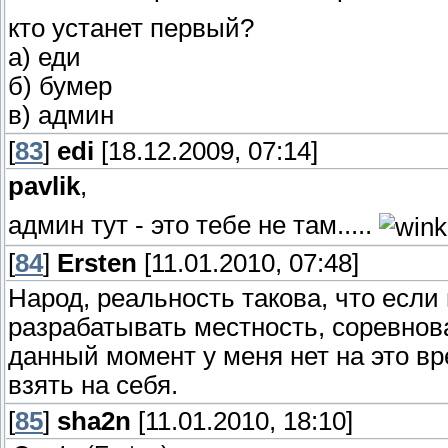
кто устанет первый?
а) еди
б) бумер
в) админ
[
83
]
edi
[18.12.2009, 07:14]
pavlik
,
админ тут - это тебе не там.....
[
84
]
Ersten
[11.01.2010, 07:48]
Народ, реальность такова, что если
разрабатывать местность, соревнова
данный момент у меня нет на это вр
взять на себя.
[
85
]
sha2n
[11.01.2010, 18:10]