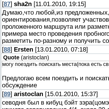
[
87
]
sha2n
[11.01.2010, 19:15]
Думаю,что любой,из предложенных,
ориентирования,позволяет участвова
проложенного маршрута или разметк
примера место проведения пробного
разметить по-разному и получить с
[
88
]
Ersten
[13.01.2010, 07:18]
Quote
(
aristoclan
)
могу поездить поискать места(пока есть св
Предлогаю всем поездить и поискат
обсуждение
[
89
]
aristoclan
[15.01.2010, 15:37]
севодня был в кибуц бэйт зэра(цомэ