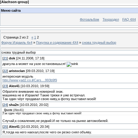
[
Alachson-group
]
Меню сайта
Фотоальбом
Техраздел
FAQ 4X4
Страница
2
из
2
«
1
2
Форум Израиль 4х4
»
Покупка и содержание 4Х4
»
снова трудный выбор
снова трудный выбор
[
21
]
dok
[24.11.2008, 17:18]
драгула а может на уазе остановишься!
[
22
]
aristoclan
[09.03.2010, 17:19]
интересная модэль
http://www.yad2.co.il/Cars....993b9f9
[
23
]
Alex41
[10.03.2010, 19:59]
Обратите внимание на номерной знак.
машинка не в Израиле! Такие трюки я уже встречал.
Так один чёрт продавал свою ниву,а фотку выставил моей!
[
24
]
sha2n
[10.03.2010, 20:02]
Quote
(
Alex41
)
Так один чёрт продавал свою ниву,а фотку выставил моей!
Случай,к сожалению,не редкий.И не только на рынке автомобилей.
[
25
]
Alex41
[10.03.2010, 20:34]
Я,тогда на него наехал,после чего он резко снял объяву.