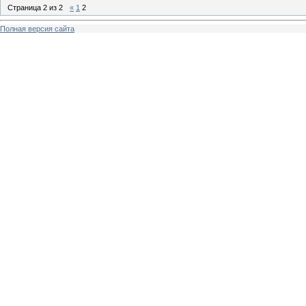
Страница
2
из
2
«
1
2
Полная версия сайта