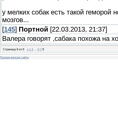
у мелких собак есть такой геморой н
мозгов...
[
145
]
Портной
[22.03.2013, 21:37]
Валера говорят ,сабака похожа на 
Страница
8
из
8
«
1
2
…
6
7
8
Полная версия сайта