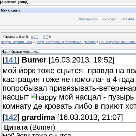
[
Alachson-group
]
Меню сайта
Фотоальбом
Техраздел
FAQ 4X4
Страница
8
из
8
«
1
2
…
6
7
8
Форум Израиль 4х4
»
Досуг, Интересы и Увлечения Джипера
»
Наши братья меньшие..
Наши братья меньшие...
[
141
]
Bumer
[16.03.2013, 19:52]
мой йорк тоже сцытся- правда на по
кастрация тоже не помогла- в 4 год
попробывал привязывать-ветеренар 
насцыт
мой насцал - пузырь 
комнату де кровать либо в приют хотя
[
142
]
grardima
[16.03.2013, 21:07]
Цитата
(
Bumer
)
мой йорк тоже сцытся