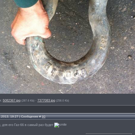
я:
5082367.jpg
·
7377083.jpg
(287.6 Kb)
(258.0 Kb)
4.2013, 19:27 | Сообщение #
90
 для его Газ-66 в самый раз будет