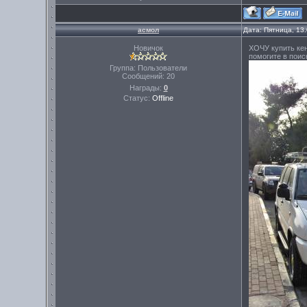
асмол
Дата: Пятница, 13
Новичок
ХОЧУ купить кен
помогите в пои
Группа: Пользователи
Сообщений:
20
Награды:
0
Статус:
Offline