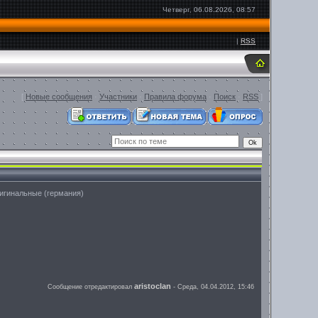
Четверг, 06.08.2026, 08:57
|
RSS
[
Новые сообщения
·
Участники
·
Правила форума
·
Поиск
·
RSS
]
ригинальные (германия)
aristoclan
Сообщение отредактировал
-
Среда, 04.04.2012, 15:46