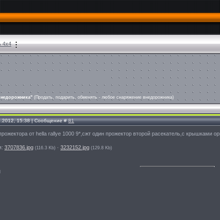
ь 4х4
внедорожника"
(Продать, подарить, обменять - любое снаряжение внедорожника)
4.2012, 15:38 | Сообщение #
81
прожектора от hella rallye 1000 9*,сжт один прожектор второй расекатель,с крышками о
я:
3707836.jpg
·
3232152.jpg
(116.3 Kb)
(129.8 Kb)
l