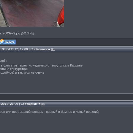
я:
2603972.jpg
(202.5 Kb)
, 30.04.2012, 19:00 | Сообщение #
83
, видел этот теранчик недалеко от зооуголка в Кацрине
ашине кенгурятник
подобное) и так угол не очень
5.2012, 21:00 | Сообщение #
84
он или весь задний фонарь - правый в бампер и левый верхний