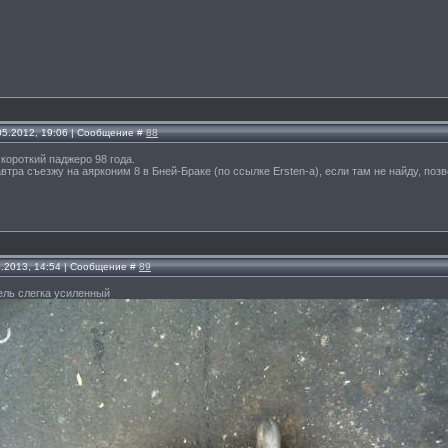
.05.2012, 19:06 | Сообщение #
88
короткий паджеро 98 года.
завтра съезжу на аярконим 8 в Бней-Браке (по ссылке Ersten-а), если там не найду, по
4.2013, 14:54 | Сообщение #
89
ель слегка усиленный