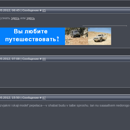
.05.2012, 06:45 | Сообщение #
85
 узнать
здесь
или
здесь
.05.2012, 07:08 | Сообщение #
86
.05.2012, 15:50 | Сообщение #
87
-zvjakni i skaji model' pepelaca---v shabat budu v taibe sproshu. tan nu saaaafsem nedorog