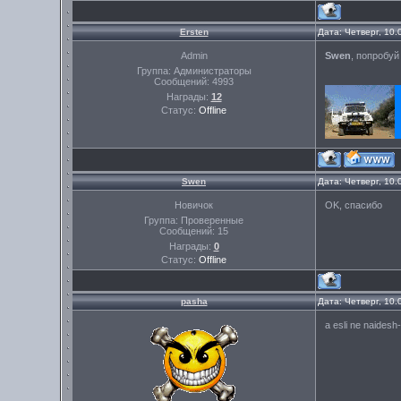
Ersten
Дата: Четверг, 10
Admin
Swen
, попробуй
Группа: Администраторы
Сообщений:
4993
Награды:
12
Статус:
Offline
Swen
Дата: Четверг, 10
Новичок
OK, спасибо
Группа: Проверенные
Сообщений:
15
Награды:
0
Статус:
Offline
pasha
Дата: Четверг, 10
a esli ne naidesh