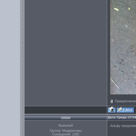
Прикреплени
rishon
Дата: Среда, 17.0
Бывалый
Альфу предложи,
Группа: Модераторы
Сообщений:
1282