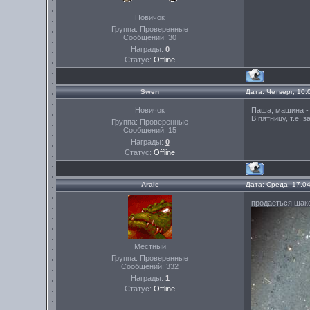
Новичок
Группа: Проверенные
Сообщений:
30
Награды:
0
Статус:
Offline
Swen
Дата: Четверг, 10
Новичок
Паша, машина - 
В пятницу, т.е. 
Группа: Проверенные
Сообщений:
15
Награды:
0
Статус:
Offline
Arale
Дата: Среда, 17.0
продаеться шак
Местный
Группа: Проверенные
Сообщений:
332
Награды:
1
Статус:
Offline