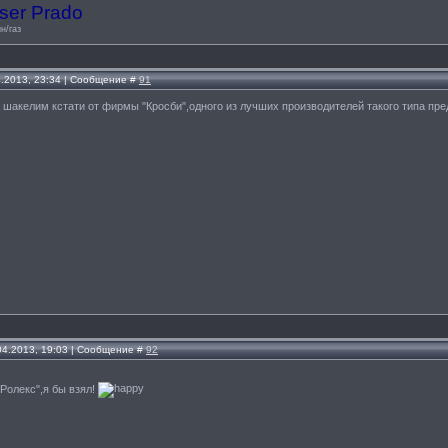
ser Prado
н/газ
4.2013, 23:34 | Сообщение #
91
акелим кстати от фирмы "Кросби",одного из лучших производителей такого типа пре
.04.2013, 19:03 | Сообщение #
92
Ролекс",я бы взял!