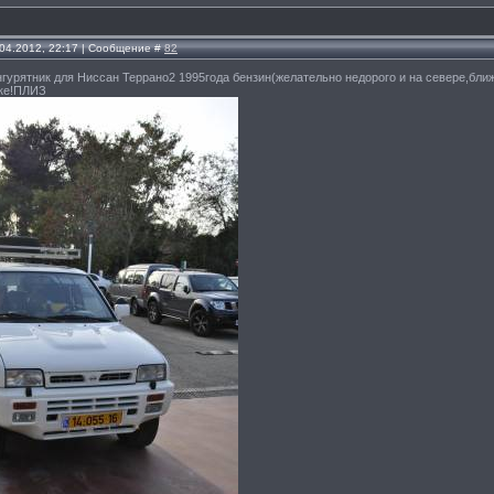
.04.2012, 22:17 | Сообщение #
82
гурятник для Ниссан Террано2 1995года бензин(желательно недорого и на севере,ближе
ске!ПЛИЗ