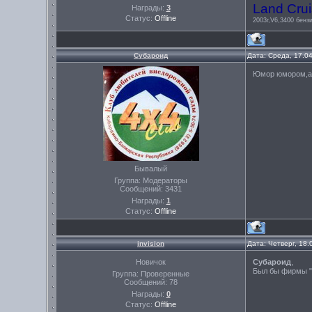
Land Crui
Награды:
3
Статус:
Offline
2003г,V6,3400 бензи
Субароид
Дата: Среда, 17.0
Юмор юмором,а ш
Бывалый
Группа: Модераторы
Сообщений:
3431
Награды:
1
Статус:
Offline
invision
Дата: Четверг, 18
Новичок
Субароид
,
Был бы фирмы "
Группа: Проверенные
Сообщений:
78
Награды:
0
Статус:
Offline