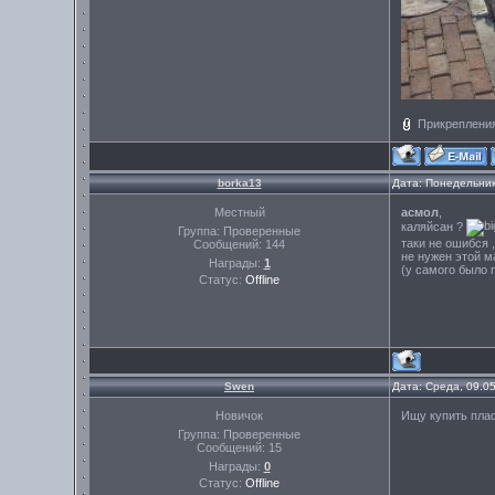
Прикреплени
borka13
Дата: Понедельник
Местный
асмол
,
каляйсан ?
Группа: Проверенные
таки не ошибся 
Сообщений:
144
не нужен этой м
Награды:
1
(у самого было 
Статус:
Offline
Swen
Дата: Среда, 09.0
Новичок
Ищу купить плаф
Группа: Проверенные
Сообщений:
15
Награды:
0
Статус:
Offline