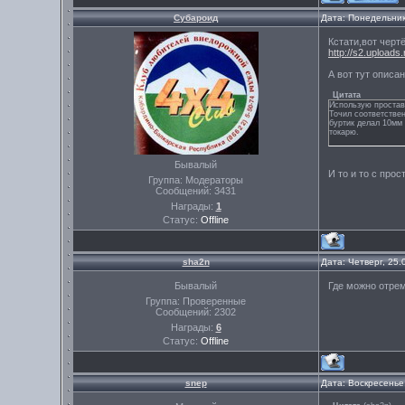
Субароид
Дата: Понедельник
Кстати,вот черт
http://s2.uploads.
А вот тут описа
Цитата
Использую проставк
Точил соответстве
буртик делал 10мм 
токарю.
Бывалый
И то и то с про
Группа: Модераторы
Сообщений:
3431
Награды:
1
Статус:
Offline
sha2n
Дата: Четверг, 25
Бывалый
Где можно отре
Группа: Проверенные
Сообщений:
2302
Награды:
6
Статус:
Offline
snep
Дата: Воскресенье