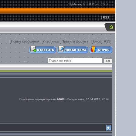
Суббота, 08.08.2026, 13:58
|
RSS
[
Новые сообщения
·
Участники
·
Правила форума
·
Поиск
·
RSS
]
Arale
Сообщение отредактировал
-
Воскресенье, 07.04.2013, 22:24