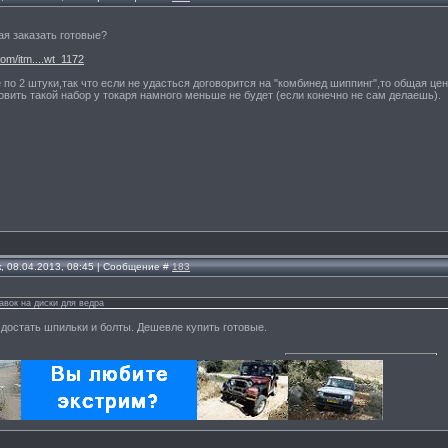
Бая заказать готовые?
om/itm....wt_1172
 по 2 штуки,так что если не удасться договорится на "комбинед шиппинг",то общая цен
товить такой набор у токаря намного меньше не будет (если конечно не сам делаешь).
, 08.04.2013, 08:45 | Сообщение #
183
авок на диски для ведра
достать шпильки и болты. Дешевле купить готовые.