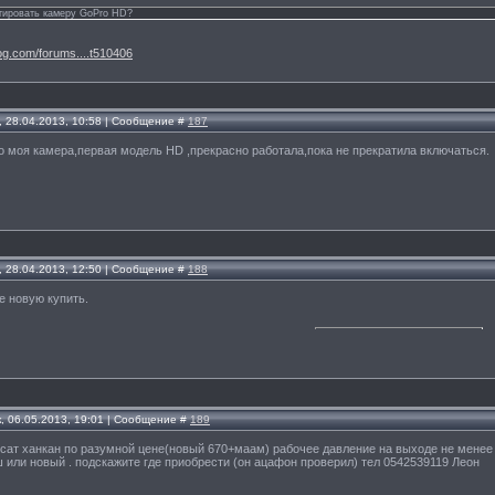
тировать камеру GoPro HD?
og.com/forums....t510406
, 28.04.2013, 10:58 | Сообщение #
187
но моя камера,первая модель HD ,прекрасно работала,пока не прекратила включаться.
, 28.04.2013, 12:50 | Сообщение #
188
е новую купить.
, 06.05.2013, 19:01 | Сообщение #
189
сат ханкан по разумной цене(новый 670+маам) рабочее давление на выходе не менее 3
ли новый . подскажите где приобрести (он ацафон проверил) тел 0542539119 Леон