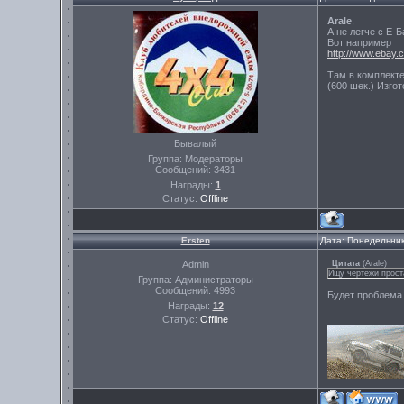
Arale
,
А не легче с Е-
Вот например
http://www.ebay.c
Там в комплекте
(600 шек.) Изго
Бывалый
Группа: Модераторы
Сообщений:
3431
Награды:
1
Статус:
Offline
Ersten
Дата: Понедельник
Admin
Цитата
(
Arale
)
Ищу чертежи прост
Группа: Администраторы
Сообщений:
4993
Будет проблема 
Награды:
12
Статус:
Offline