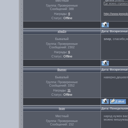
Местный
Цитата
(
sha2n
)
Где можно отремон
Группа: Проверенные
Сообщений:
388
Награды:
0
http://www.jeepol
Статус:
Offline
sha2n
Дата: Воскресенье
Бывалый
snep
, спасибо,
Группа: Проверенные
Сообщений:
2302
Награды:
6
Статус:
Offline
Bumer
Дата: Воскресенье
Бывалый
наверно,дешевл
Группа: Проверенные
Сообщений:
3352
Награды:
11
Статус:
Offline
leon
Дата: Понедельник
Местный
народ нужен вас
можно мешумаш и
Группа: Проверенные
Сообщений:
152