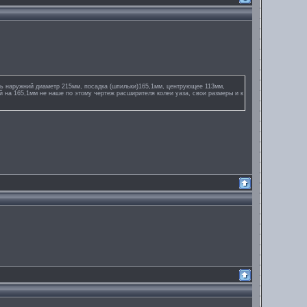
ть наружний диаметр 215мм, посадка (шпильки)165,1мм, центрующее 113мм,
ей на 165,1мм не наше по этому чертеж расширителя колеи уаза, свои размеры и к