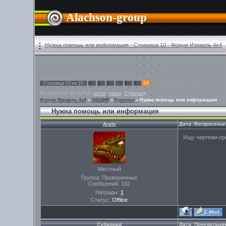
Alachson-group
Нужна помощь или информация - Страница 10 - Форум Израиль 4х4
10
Страница
10
из
10
«
1
2
…
8
9
Модератор форума:
,
,
rishon
yakov
Субароид
Форум Израиль 4х4
»
ОБЩИЙ
»
Курилка
»
Нужна помощь или информация
Нужна помощь или информация
Arale
Дата: Воскресенье
Ищу чертежи про
Местный
Группа: Проверенные
Сообщений:
332
Награды:
1
Статус:
Offline
Субароид
Дата: Понедельник