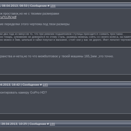
, 08.04.2013, 08:53 | Сообщение #
184
ёж проставок,но не с твоими размерами
ru/YzJlV.pdf
ние переделки этого чертежа под твои размеры
и два года из минусов то, что при ревизии подшипников ступицы приходится снимать проставки.
нно токарь, алюминию не доверился по этому сталь, размеры можешь снять со своего колеса, на памя
но можно и 5мм, шпильки и гайки покупал в магазине, стоят они у вас не дорого. Инет лопатил чертеж
странства и-нета,но то что межболтовое у твоей машины 165,1мм ,это точно.
.04.2013, 16:42 | Сообщение #
185
монтировать камеру GoPro HD?
, 28.04.2013, 10:25 | Сообщение #
186