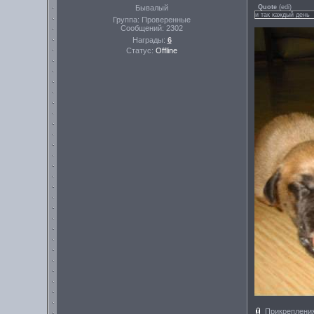
Бывалый
Quote
(
edi
)
и так каждый день
Группа: Проверенные
Сообщений:
2302
Награды:
6
Статус:
Offline
Прикреплени