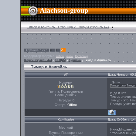
Alachson-group
Тимор и Авигайль - Страница 2 - Форум Израиль 4х4
2
Страница
2
из
2
«
1
Модератор форума:
,
,
rishon
yakov
Субароид
Форум Израиль 4х4
»
ОБЩИЙ
»
Курилка
»
Тимор и Авигайль
Тимор и Авигайль
AT
Дата: Четверг, 05
Новичок
Quote
Тимор - это Тимур 
Группа: Пользователи
И да и нет...
Сообщений:
7
Тимор значит вы
Награды:
0
Тимур - это Там
Правда, учитыва
Статус:
Offline
Kamikadze
Дата: Суббота, 14
Местный
Инна,Мишаня пр
Группа: Проверенные
Чтоб малыши ро