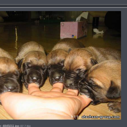
я:
4845011.jpg
(37.7 Kb)