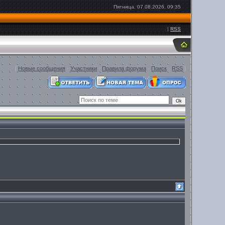
Пятница, 07.08.2026, 09:35
|
RSS
[
Новые сообщения
·
Участники
·
Правила форума
·
Поиск
·
RSS
]