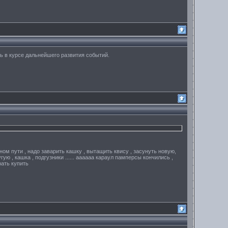
ь в курсе дальнейшего развития событий.
м пути , надо заварить кашку , вытащить квису , засунуть новую,
ую , кашка , подгузники ...... аааааа караул памперсы кончились ,
рать купить