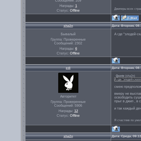
Сообщений:
209
Награды:
1
Джиперы всех стра
Статус:
Offline
sha2n
Дата: Вторник, 08
Бывалый
А где "злодей-с
Группа: Проверенные
Сообщений:
2302
Награды:
6
Статус:
Offline
edi
Дата: Вторник, 08
Quote
(
sha2n
)
А где "злодей-сказоч
смею предположи
вмеру не выспав
Авторитет
освободить сушку
прыг в джип , в 
Группа: Проверенные
Сообщений:
5906
и так каждый де
Награды:
12
Статус:
Offline
Я счастлив по умо
sha2n
Дата: Среда, 09.1