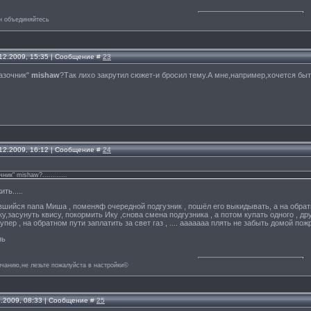
н объединяйтесь
.12.2009, 15:35 | Сообщение #
23
казочник"
mishaw
?Так лихо закрутил сюжет-и бросил тему.А мне,например,хочется быт
.12.2009, 16:12 | Сообщение #
24
ник" mishaw?............
ть.....
шийся папа Миша , поменяф очередной подгузник , пошёл его выкидывать, а на обратно
,засунуть квису, покормить Ику ,снова смена подгузника , а потом купать одного , друг
супер , на обратном пути заплатить за свет газ , .... ааааааа плять не забыть домой пож
нь
лчанию,не лезьте пожалуйста в настройки©
2.2009, 08:33 | Сообщение #
25