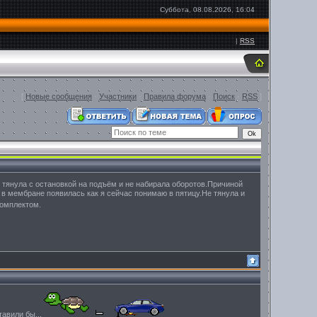
Суббота, 08.08.2026, 16:04
|
RSS
[
Новые сообщения
·
Участники
·
Правила форума
·
Поиск
·
RSS
]
 тянула с остановкой на подъём и не набирала оборотов.Причиной
в мембране появилась как я сейчас понимаю в пятицу.Не тянула и
комплектом.
тавили бы...