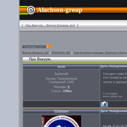
Alachson-group
Про Вакуум. - Форум Израиль 4х4
1
Страница
1
из
1
Форум Израиль 4х4
»
РЕМЗОНА 4Х4
»
Электрооборудование, Навесное обору
Про Вакуум.
ох-ах
Дата: Понедельник
Бывалый
Сегодня слава б
сего конфуза ок
Группа: Проверенные
заглох в принци
Сообщений:
1545
Награды:
0
Статус:
Offline
С отсюдова.
www.vadnet.org
Субароид
Дата: Понедельник
ох-ах
, А вы бы 