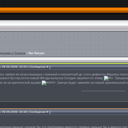
дование и Тормоза
»
Про Вакуум.
, 09.06.2008, 16:43 | Сообщение #
1
огу заявил во всеуслышанье странный и непонятный до этого дефектец.Машина плохо
азался бустер,почти новый 96года выпуска.Сегодня зашипел по злому
.Трещина 
пе не на критической ацлаве
.Завтра будет заменён на новый оригинальный 
, 09.06.2008, 16:49 | Сообщение #
2
батенька раньше сказали бы,что проблемма имеется,глядишь раньше бы и диагноз пос