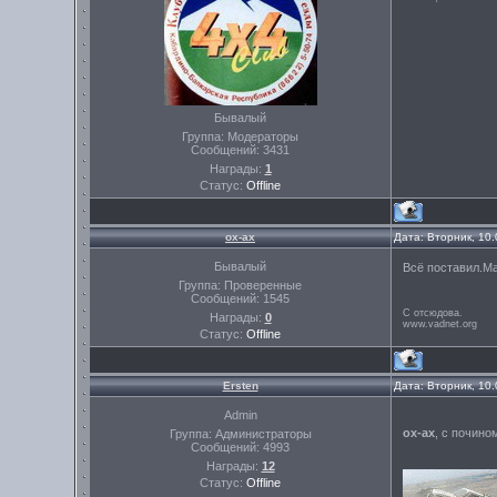
Бывалый
Группа: Модераторы
Сообщений:
3431
Награды:
1
Статус:
Offline
ох-ах
Дата: Вторник, 10
Бывалый
Всё поставил.М
Группа: Проверенные
Сообщений:
1545
С отсюдова.
Награды:
0
www.vadnet.org
Статус:
Offline
Ersten
Дата: Вторник, 10
Admin
ох-ах
, с почино
Группа: Администраторы
Сообщений:
4993
Награды:
12
Статус:
Offline