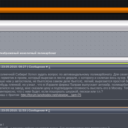
тиабразивный монолитный поликарбонат
, 23.05.2010, 09:27 | Сообщение #
1
солнечной Сибири! Хотел задать вопрос по автивандальному поликарбонату. Для свое
герметик в проем, который вырезан в листе дюраля, с которого и склепан весь кузов
ше чем у автостекла, не бъется(на самом деле бьется), легкий, вырезается простой бол
ибудь пленкой, но узнал , что в Израиле фирма Палрам выпускает антиабр. поликарбо
атился на завод, мне сказали цену и подтвердили готовность выслать его в Москву. Те
интересно, что с ним будет, если пошоркать шкуркой, пескои или т.п.?
наш с братом:
http://forum.lunohodov.net/viewtop....tart=75
, 23.05.2010, 11:53 | Сообщение #
2
я !
роший , а почему стёкла не используешь ? вываливаются при диагоналке ?