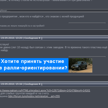
рбонат.....
о предприятия , мож кто и найдётся , кто знаком с ихней продукцией
лчанию,не лезьте пожалуйста в настройки©
, 23.05.2010, 13:20 | Сообщение #
3
тствую!
ым давно (лет 10 назад) был связан с этим заводом. В те времена такого пластика ещё
 найду.
, 23.05.2010, 15:34 | Сообщение #
4
tp://www.palram.ru/HTMLs/product.aspx?c0=12671&bsp=14147&bss4=14161
 для слабых грунтов каждый кг на счету.
машина
http://forum.lunohodov.net/viewtop....art=255