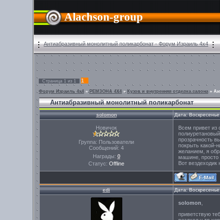
Alachson-group
Антиабразивный монолитный поликарбонат - Форум Израиль 4х4
1
Страница
1
из
1
Форум Израиль 4х4
»
РЕМЗОНА 4Х4
»
Кузов и внутренняя отделка салона
»
Ан
Антиабразивный монолитный поликарбонат
solomon
Дата: Воскресенье
Новичок
Всем привет из 
полиуретановый 
прозрачность вы
Группа: Пользователи
покрыть какой-н
Сообщений:
4
желанием, я обр
Награды:
0
машине, просто 
Вот вездеходик 
Статус:
Offline
edi
Дата: Воскресенье
solomon
,
приветствую теб
вездход у тя хо