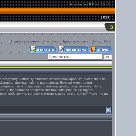
Пятница, 07.08.2026, 18:51
|
RSS
[
Новые сообщения
·
Участники
·
Правила форума
·
Поиск
·
RSS
]
го вездехода использую вместо стекол поликарбонат- вклепываю на
. Материал прекрасный, но царапается. Больше минусов нет-
гаркой. Так что при езде по веткам, грязи, сразу мутнеет . Хотел
нат. В Новосибирск привезти местные спекулянты не горели
перь, собственно, вопрос- кто-нить юзал этот материал? Может не на