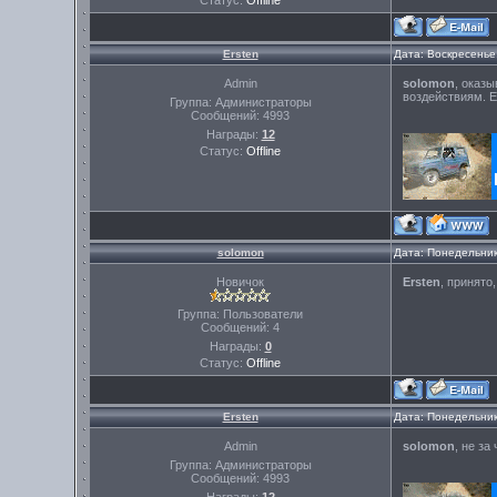
Статус:
Offline
Ersten
Дата: Воскресенье
Admin
solomon
, оказ
воздействиям. Е
Группа: Администраторы
Сообщений:
4993
Награды:
12
Статус:
Offline
solomon
Дата: Понедельник
Новичок
Ersten
, принято
Группа: Пользователи
Сообщений:
4
Награды:
0
Статус:
Offline
Ersten
Дата: Понедельник
Admin
solomon
, не за 
Группа: Администраторы
Сообщений:
4993