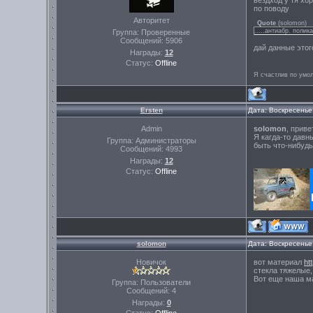
по поводу
Авторитет
Quote
(
solomon
)
.....антиабр. полика
Группа: Проверенные
Сообщений:
5906
дай данные этог
Награды:
12
Статус:
Offline
Я счастлив по умо
Ersten
Дата: Воскресенье
Admin
solomon
, приве
Я кагда-то давн
Группа: Администраторы
быть что-нибудь
Сообщений:
4993
Награды:
12
Статус:
Offline
solomon
Дата: Воскресенье
Новичок
вот материал
ht
стекла тяжелые,
Вот еще наша 
Группа: Пользователи
Сообщений:
4
Награды:
0