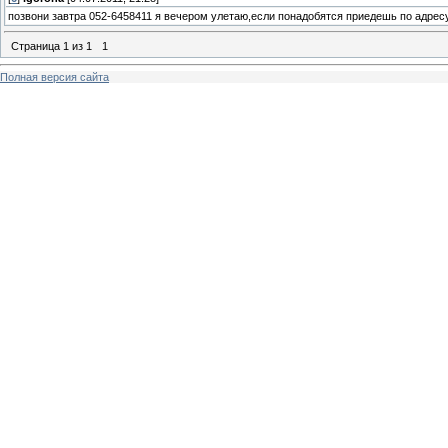
позвони завтра 052-6458411 я вечером улетаю,если понадобятся приедешь по адрес
Страница
1
из
1
1
Полная версия сайта