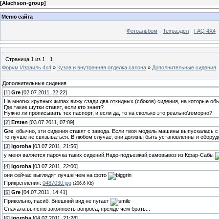
[
Alachson-group
]
Меню сайта
Фотоальбом
Техраздел
FAQ 4X4
Страница
1
из
1
1
Форум Израиль 4х4
»
Кузов и внутренняя отделка салона
»
Дополнительные сидения
Дополнительные сидения
[
1
]
Gre
[02.07.2011, 22:22]
На многих крупных жипах вижу сзади два откидных (сбоков) сидения, на которые об
Где такие шутки ставят, если кто знает?
Нужно ли прописывать тех паспорт, и если да, то на сколько это реально\геморно?
[
2
]
Ersten
[03.07.2011, 07:09]
Gre
, обычно, эти сидения ставят с завода. Если твоя модель машины выпускалась с
то лучше не связываться. В любом случае, они должны быть установленны и оборуд
[
3
]
igoroha
[03.07.2011, 21:56]
у меня валяется парочка таких сидений.Надо-подъезжай,самовывоз из Кфар-Сабы
[
4
]
igoroha
[03.07.2011, 22:00]
они сейчас выглядят лучше чем на фото
Прикрепления:
0487030.jpg
(206.6 Kb)
[
5
]
Gre
[04.07.2011, 14:41]
Прикольно, пасиб. Внешний вид не пугает
Сначала выясню законность вопроса, прежде чем брать...
[
6
]
igoroha
[04.07.2011, 21:28]