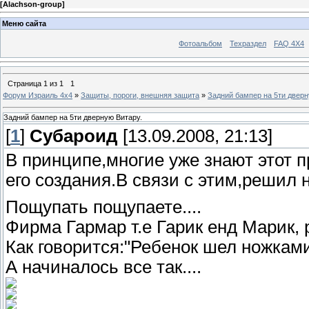
[
Alachson-group
]
Меню сайта
Фотоальбом
Техраздел
FAQ 4X4
Страница
1
из
1
1
Форум Израиль 4х4
»
Защиты, пороги, внешняя защита
»
Задний бампер на 5ти дверн
Задний бампер на 5ти дверную Витару.
[
1
]
Субароид
[13.09.2008, 21:13]
В принципе,многие уже знают этот пр
его создания.В связи с этим,решил н
Пощупать пощупаете....
Фирма Гармар т.е Гарик енд Марик, 
Как говорится:"Ребенок шел ножками.
А начиналось все так....