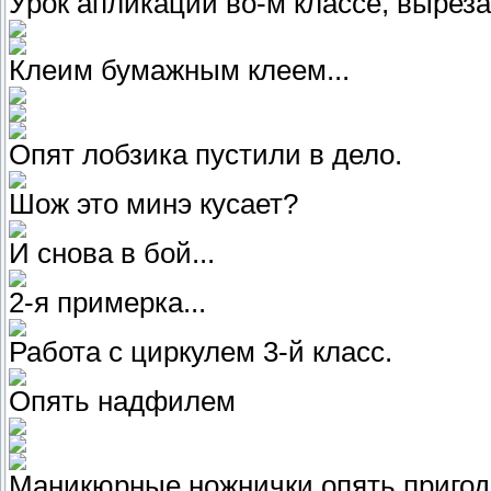
Урок апликации во-м классе, выре
Клеим бумажным клеем...
Опят лобзика пустили в дело.
Шож это минэ кусает?
И снова в бой...
2-я примерка...
Работа с циркулем 3-й класс.
Опять надфилем
Маникюрные ножнички опять пригод