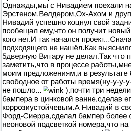
Однажды,мы с Нивадием поехали на
Эрстеном,Велдером,Ох-Ахом и друг
Нивадий успешно коцнул свой задни
пообещал ему,что он получит новый 
кого нет.И так начался проект...Сна
подходящего не нашёл.Как выяснило
5дверную Витару не делал.Так что
заметить,что в процессе работы,мн
моим предложениям,и в результате 
свободное от работы время(ну-у-у-у-
не пошло...
),почти три недели
бампера в цинковой ванне,сделав е
коррозиустойчевым.А Нивадий в св
Форд-Сиерра,сделал бампер более
неоновой подсветкой номера,что на