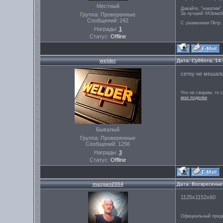
Местный
Давайте, "накатим" 
За лучший УАЗомоб
Группа: Проверенные
Сообщений:
242
С уважением Пётр.
Награды:
1
Статус:
Offline
welder
Дата: Суббота, 14
сетку не мешало
Что не сварим, то 
мои поделки
Бывалый
Группа: Проверенные
Сообщений:
1256
Награды:
3
Статус:
Offline
mazgan2004
Дата: Воскресенье
1125х1152х60
Официальный предс