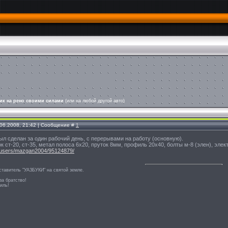
ик на рено своими силами
(или на любой другой авто)
.06.2008, 21:42 | Сообщение #
1
ыл сделан за один рабочий день, с перерывами на работу (основную).
ок ст-20, ст-35, метал полоса 6х20, пруток 8мм, профиль 20х40, болты м-8 (элен), эле
.ru/users/mazgan2004/95124879/
тавитель "УАЗБУКИ" на святой земле.
за братство!
иль!