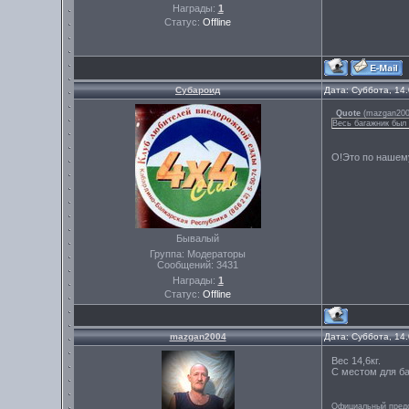
Награды:
1
Статус:
Offline
Субароид
Дата: Суббота, 14
Quote
(
mazgan20
Весь багажник был 
О!Это по нашему
Бывалый
Группа: Модераторы
Сообщений:
3431
Награды:
1
Статус:
Offline
mazgan2004
Дата: Суббота, 14
Вес 14,6кг.
С местом для ба
Официальный предс