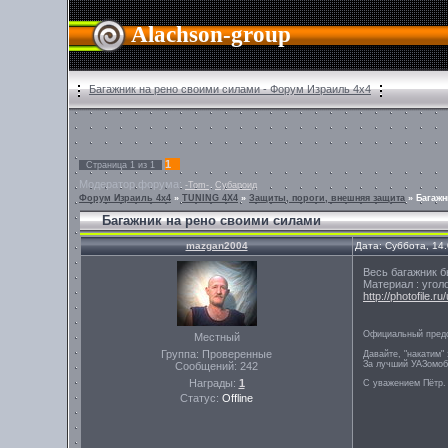
Alachson-group
Багажник на рено своими силами - Форум Израиль 4х4
1
Страница
1
из
1
Модератор форума:
,
-Tom-
Субароид
Форум Израиль 4х4
»
TUNING 4X4
»
Защиты, пороги, внешняя защита
»
Багажн
Багажник на рено своими силами
mazgan2004
Дата: Суббота, 14
Весь багажник б
Материал : угол
http://photofile
Официальный предс
Местный
Группа: Проверенные
Давайте, "накатим" 
За лучший УАЗомоб
Сообщений:
242
Награды:
1
С уважением Пётр.
Статус:
Offline