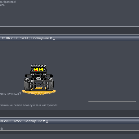
за братство!
иль!
, 15.06.2008, 14:41 | Сообщение #
8
джипу купишь?
лчанию,не лезьте пожалуйста в настройки©
.06.2008, 12:22 | Сообщение #
9
04
)