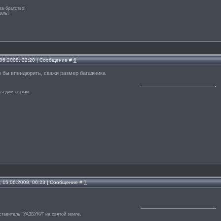
за братство!
иль!
.06.2008, 22:20 | Сообщение #
6
 бы впендюрить, скажи размер багажника
съедим сырым.
, 15.06.2008, 06:23 | Сообщение #
7
тавитель "УАЗБУКИ" на святой земле.