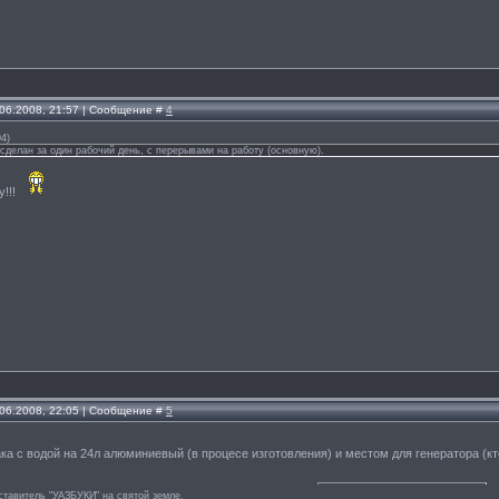
.06.2008, 21:57 | Сообщение #
4
04
)
сделан за один рабочий день, с перерывами на работу (основную).
!!!
.06.2008, 22:05 | Сообщение #
5
ка с водой на 24л алюминиевый (в процесе изготовления) и местом для генератора (кто
тавитель "УАЗБУКИ" на святой земле.