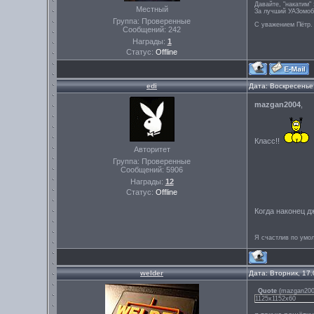
Давайте, "накатим" 
Местный
За лучший УАЗомоб
Группа: Проверенные
С уважением Пётр.
Сообщений:
242
Награды:
1
Статус:
Offline
edi
Дата: Воскресенье
mazgan2004
,
Класс!!
Авторитет
Группа: Проверенные
Сообщений:
5906
Награды:
12
Статус:
Offline
Когда наконец 
Я счастлив по умо
welder
Дата: Вторник, 17
Quote
(
mazgan20
1125х1152х60