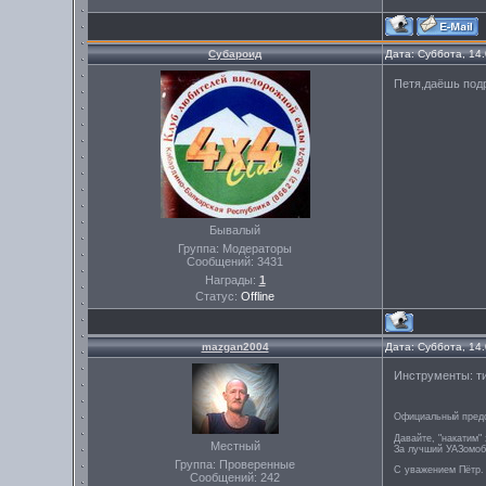
Субароид
Дата: Суббота, 14
Петя,даёшь подр
Бывалый
Группа: Модераторы
Сообщений:
3431
Награды:
1
Статус:
Offline
mazgan2004
Дата: Суббота, 14
Инструменты: ти
Официальный предс
Давайте, "накатим" 
Местный
За лучший УАЗомоб
Группа: Проверенные
С уважением Пётр.
Сообщений:
242