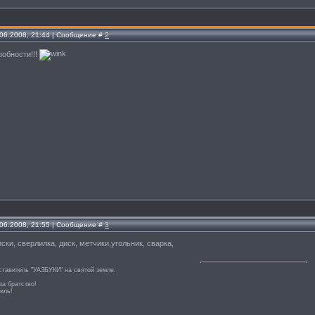
.06.2008, 21:44 | Сообщение #
2
обности!!!
.06.2008, 21:55 | Сообщение #
3
ски, сверлилка, диск, метчики,угольник, сварка,
тавитель "УАЗБУКИ" на святой земле.
за братство!
иль!