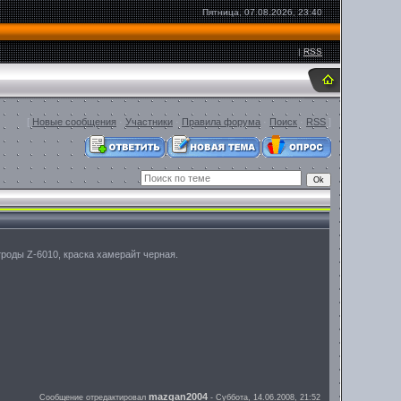
Пятница, 07.08.2026, 23:40
|
RSS
[
Новые сообщения
·
Участники
·
Правила форума
·
Поиск
·
RSS
]
ктроды Z-6010, краска хамерайт черная.
mazgan2004
Сообщение отредактировал
-
Суббота, 14.06.2008, 21:52