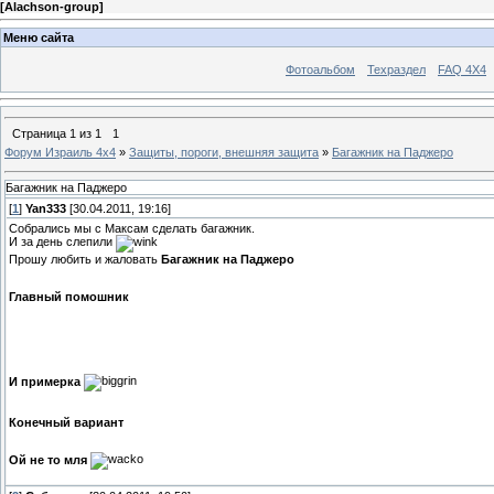
[
Alachson-group
]
Меню сайта
Фотоальбом
Техраздел
FAQ 4X4
Страница
1
из
1
1
Форум Израиль 4х4
»
Защиты, пороги, внешняя защита
»
Багажник на Паджеро
Багажник на Паджеро
[
1
]
Yan333
[30.04.2011, 19:16]
Собрались мы с Максам сделать багажник.
И за день слепили
Прошу любить и жаловать
Багажник на Паджеро
Главный помошник
И примерка
Конечный вариант
Ой не то мля