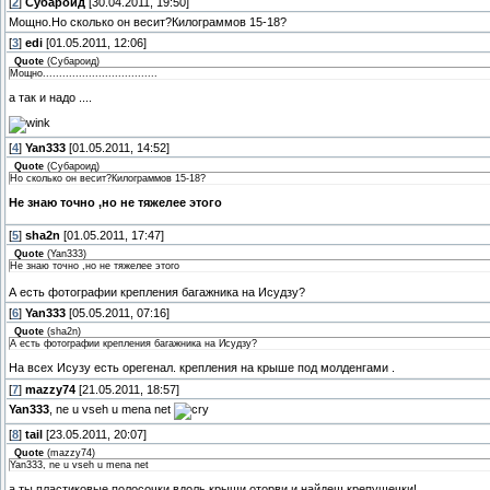
[
2
]
Субароид
[30.04.2011, 19:50]
Мощно.Но сколько он весит?Килограммов 15-18?
[
3
]
edi
[01.05.2011, 12:06]
Quote
(
Субароид
)
Мощно...................................
а так и надо ....
[
4
]
Yan333
[01.05.2011, 14:52]
Quote
(
Субароид
)
Но сколько он весит?Килограммов 15-18?
Не знаю точно ,но не тяжелее этого
[
5
]
sha2n
[01.05.2011, 17:47]
Quote
(
Yan333
)
Не знаю точно ,но не тяжелее этого
А есть фотографии крепления багажника на Исудзу?
[
6
]
Yan333
[05.05.2011, 07:16]
Quote
(
sha2n
)
А есть фотографии крепления багажника на Исудзу?
На всех Исузу есть орегенал. крепления на крыше под молденгами .
[
7
]
mazzy74
[21.05.2011, 18:57]
Yan333
, ne u vseh u mena net
[
8
]
tail
[23.05.2011, 20:07]
Quote
(
mazzy74
)
Yan333, ne u vseh u mena net
а ты пластиковые полосочки вдоль крыши оторви и найдеш крепушечки!