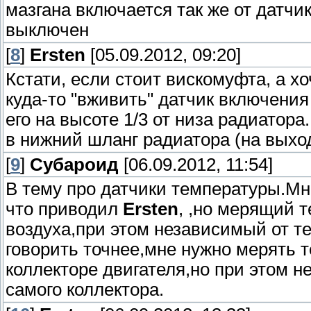
мазгана включается так же от датчи
выключен
[
8
]
Ersten
[05.09.2012, 09:20]
Кстати, если стоит вискомуфта, а х
куда-то "вживить" датчик включени
его на высоте 1/3 от низа радиатор
в нижний шланг радиатора (на выход
[
9
]
Субароид
[06.09.2012, 11:54]
В тему про датчики температуры.Мн
что приводил
Ersten
, ,но мерящий 
воздуха,при этом независимый от т
говорить точнее,мне нужно мерять
коллекторе двигателя,но при этом 
самого коллектора.