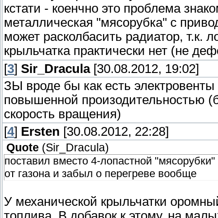
кстати - коенчно это проблема знак
металлическая "мясорубка" с привод
может расколбасить радиатор, т.к. 
крыльчатка практически нет (не деф
[
3
]
Sir_Dracula
[30.08.2012, 19:02]
ЗЫ вроде бы как есть электровент
повышенной произодительностью (б
скорость вращения)
[
4
]
Ersten
[30.08.2012, 22:28]
Quote
(
Sir_Dracula
)
поставил вместо 4-лопастной "мясорубки"
от газона и забыл о перегреве вообще
У механической крыльчатки оромный
топлива. В добавок к этому, на мал