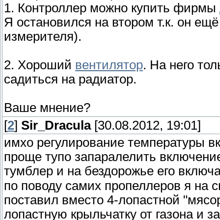
1. Контроллер можно купить фирмы
Я остановился на втором т.к. он ещ
измерителя).
2. Хороший
вентилятор
. На него то
садиться на радиатор.
Ваше мнение?
[
2
]
Sir_Dracula
[30.08.2012, 19:01]
имхо регулирование температуры вк
проще тупо запаралелить включени
тумблер и на бездорожье его включ
по поводу самих пропеллеров я на с
поставил вместо 4-лопастной "мясо
лопастную крыльчатку от газона и з