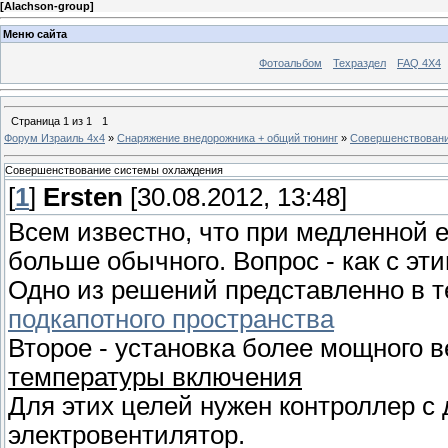
[
Alachson-group
]
Меню сайта
Фотоальбом
Техраздел
FAQ 4X4
Страница
1
из
1
1
Форум Израиль 4х4
»
Снаряжение внедорожника + общий тюнинг
»
Совершенствовани
Совершенствование системы охлаждения
[
1
]
Ersten
[30.08.2012, 13:48]
Всем известно, что при медленной е
больше обычного. Вопрос - как с эти
Одно из решений представленно в 
подкапотного пространства
Второе - установка более мощного 
температуры включения
Для этих целей нужен контроллер с
электровентилятор.