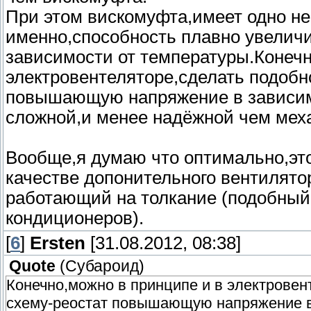
При этом вискомуфта,имеет одно н
именно,способность плавно увеличи
зависимости от температуры.Конечн
электровентеляторе,сделать подобн
повышающую напряжение в зависимо
сложной,и менее надёжной чем мех
Вообще,я думаю что оптимально,это
качестве допонительного вентилято
работающий на толкание (подобный 
кондиционеров).
[
6
]
Ersten
[31.08.2012, 08:38]
Quote
(
Субароид
)
Конечно,можно в принципе и в электровен
схему-реостат повышающую напряжение в 