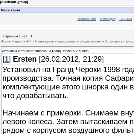
[
Alachson-group
]
Меню сайта
Фотоальбом
Техраздел
FAQ 4X4
Страница
1
из
1
1
Форум Израиль 4х4
»
Снаряжение внедорожника + общий тюнинг
»
Установка китайско
Установка китайского шнорка на Гранд Чероки 5.2 л 1998
[
1
]
Ersten
[26.02.2012, 21:29]
Установил на Гранд Чероки 1998 год
производства. Точная копия Сафари
комплектующие этого шнорка один в 
что дорабатывать.
Начинаем с примерки. Снимаем вну
левого колеса. Затем вытаскиваем п
рядом с корпусом воздушного фильт