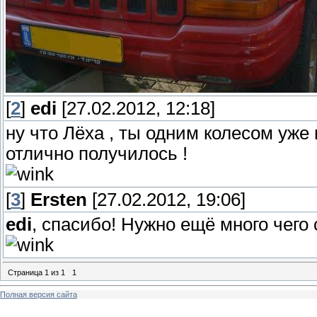
[
2
]
edi
[27.02.2012, 12:18]
ну что Лёха , ты одним колесом уже в
отлично получилось !
[
3
]
Ersten
[27.02.2012, 19:06]
edi
, спасибо! Нужно ещё много чего
Страница
1
из
1
1
Полная версия сайта