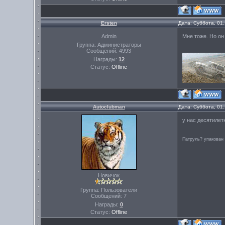
Ersten
Дата: Суббота, 01
Admin
Мне тоже. Но он 
Группа: Администраторы
Сообщений:
4993
Награды:
12
Статус:
Offline
Autoclubman
Дата: Суббота, 01
у нас десятилет
Патруль? упакован
Новичок
Группа: Пользователи
Сообщений:
7
Награды:
0
Статус:
Offline