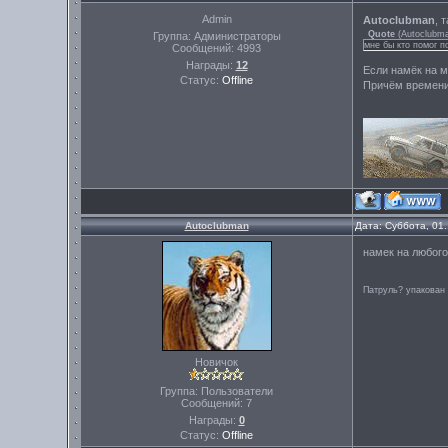
Admin
Autoclubman
, 
Quote
(
Autoclubm
Группа: Администраторы
мне бы кто помог п
Сообщений:
4993
Награды:
12
Если намёк на м
Статус:
Offline
Причём времени 
Autoclubman
Дата: Суббота, 01
намек на любого 
Патруль? упакован
Новичок
Группа: Пользователи
Сообщений:
7
Награды:
0
Статус:
Offline