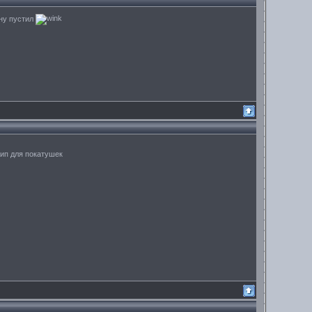
юну пустил
жип для покатушек