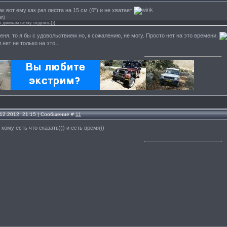
так вот ему как раз лифта на 15 см (6") и не хватает
an
)
о джипам ветку поднять)))
еня, то я бы с удовольствием но, к сожалению, не могу. Просто нет на это времени.
нет не только на это...
.12.2012, 21:15 | Сообщение #
11
кому есть что сказать))) и есть время))