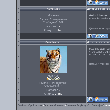
Kamikadze
Дата: Воскресенье
Местный
Autoclubman
,
при всём моём ув
Группа: Проверенные
Сообщений:
209
Награды:
1
Джиперы всех стра
Статус:
Offline
Autoclubman
Дата: Воскресенье
реально двигла 
чтоб колеса очи
не хватает патр
Патруль? упакован
Новичок
Группа: Пользователи
Сообщений:
7
Награды:
0
Статус:
Offline
Форум Израиль 4х4
»
ЖИЗНЬ ФОРУМА
»
Поездки, маршруты, навигация
»
Бро