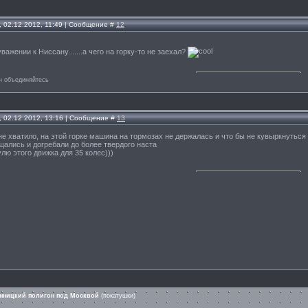
, 02.12.2012, 11:49 | Сообщение #
12
ажении к Ниссану.......а чего на горку-то не заехал?
н объединяйтесь
, 02.12.2012, 13:16 | Сообщение #
13
не хватило, на этой горке машина на тормозах не держалась и что бы не кувыркнуться 
щались и догребали до более твердого наста
улю этого движка для 35 колес)))
нницкий полигон под Москвой
(покатушки)