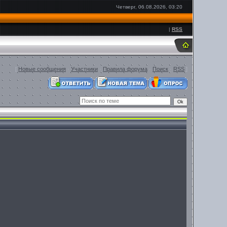
Четверг, 06.08.2026, 03:20
|
RSS
[
Новые сообщения
·
Участники
·
Правила форума
·
Поиск
·
RSS
]