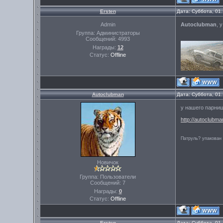
Ersten
Дата: Суббота, 01
Admin
Autoclubman
, 
Группа: Администраторы
Сообщений:
4993
Награды:
12
Статус:
Offline
Autoclubman
Дата: Суббота, 01
у нашего парниш
http://autoclubma
Патруль? упакован
Новичок
Группа: Пользователи
Сообщений:
7
Награды:
0
Статус:
Offline
Ersten
Дата: Суббота, 01