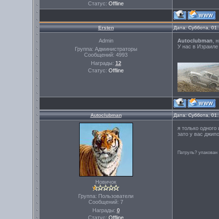
Статус:
Offline
Ersten
Дата: Суббота, 01
Admin
Autoclubman
, 
У нас в Израиле
Группа: Администраторы
Сообщений:
4993
Награды:
12
Статус:
Offline
Autoclubman
Дата: Суббота, 01
я только одного 
зато у вас джип
Патруль? упакован
Новичок
Группа: Пользователи
Сообщений:
7
Награды:
0
Статус:
Offline