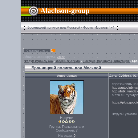
Alachson-group
Бронницкий полигон под Москвой - Форум Израиль 4х4
1
Страница
1
из
1
Модератор форума:
yakov
Форум Израиль 4х4
»
ЖИЗНЬ ФОРУМА
»
Поездки, маршруты, навигация
»
Бро
Бронницкий полигон под Москвой
Autoclubman
Дата: Суббота, 01
порезвились на 
http://autoclubma
http://fotki.yand
а это я штурмую
https://plus.goog
Патруль? упакован
Новичок
Группа: Пользователи
Сообщений:
7
Награды:
0