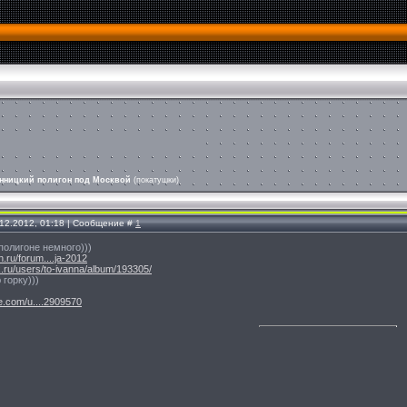
нницкий полигон под Москвой
(покатушки)
.12.2012, 01:18 | Сообщение #
1
полигоне немного)))
n.ru/forum....ja-2012
ex.ru/users/to-ivanna/album/193305/
 горку)))
le.com/u....2909570