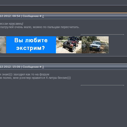
.12.2012, 09:54 | Сообщение #
2
ниссан красавец!
 патрулей очень мало, можно по пальцам пересчитать.
.12.2012, 15:09 | Сообщение #
3
и знаю))) заходил как то на форум
ов полно, мне рэнглер нравится 4 литра бензин)))