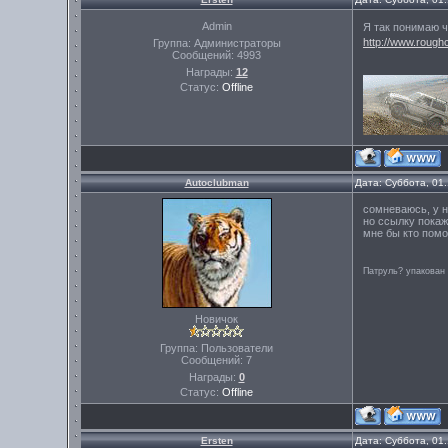
Admin
Я так понимаю ч
http://www.rough
Группа: Администраторы
Сообщений:
4993
Награды:
12
Статус:
Offline
Autoclubman
Дата: Суббота, 01
сомневаюсь, у н
но ссылку покаж
мне бы кто помо
Патруль? упакован
Новичок
Группа: Пользователи
Сообщений:
7
Награды:
0
Статус:
Offline
Ersten
Дата: Суббота, 01