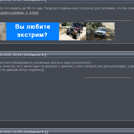
то это модель до 96-го года. Тогда вот подкинь ему ссылочку для затравки, что бы сл
country.com/jeep_yj_6.html
.12.2012, 20:04 | Сообщение #
9
его все блокировки и усиленные мосты и еще куча всего)))
у конечно, он у меня один на форуме с джипом, у него патруль как для разъездов, а д
г по джипам ветку поднять)))
.12.2012, 21:05 | Сообщение #
10