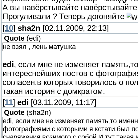
А вы навёрстывайте навёрстывайте..
Прогуливали ? Теперь догоняйте
[
10
]
sha2n
[02.11.2009, 22:13]
Quote
(
edi
)
не взял , лень матушка
edi
, если мне не изменяет память,т
интереснейших постов с фотографи
согласен,в которых говорилось о по
такая история с домкратом.
[
11
]
edi
[03.11.2009, 11:17]
Quote
(
sha2n
)
edi, если мне не изменяет память,то имен
фотографиями,с которыми я,кстати,был по
снаряжения,возимого с собой.И тут такая 