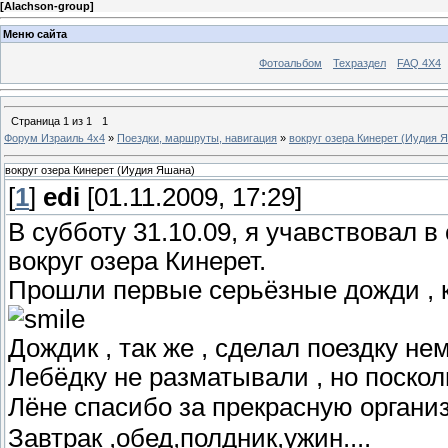
[
Alachson-group
]
Меню сайта
Фотоальбом
Техраздел
FAQ 4X4
Страница
1
из
1
1
Форум Израиль 4х4
»
Поездки, маршруты, навигация
»
вокруг озера Кинерет (Иудия 
вокруг озера Кинерет (Иудия Яшана)
[
1
]
edi
[01.11.2009, 17:29]
В субботу 31.10.09, я учавствовал в
вокруг озера Кинерет.
Прошли первые серьёзные дожди , к
Дождик , так же , сделал поездку не
Лебёдку не разматывали , но поскол
Лёне спасибо за прекрасную орган
Завтрак ,обед,полдник,ужин....