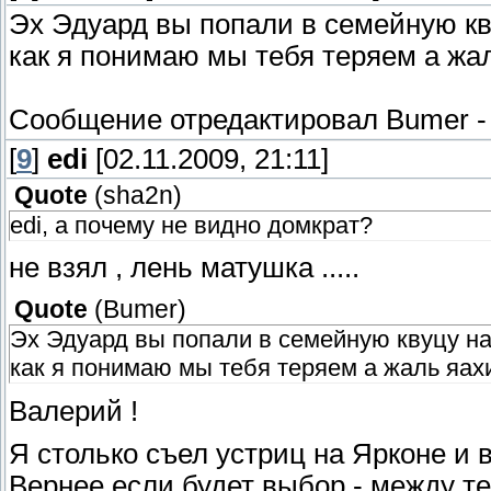
Эх Эдуард вы попали в семейную кву
как я понимаю мы тебя теряем а жаль
Сообщение отредактировал
Bumer
[
9
]
edi
[02.11.2009, 21:11]
Quote
(
sha2n
)
edi, а почему не видно домкрат?
не взял , лень матушка .....
Quote
(
Bumer
)
Эх Эдуард вы попали в семейную квуцу на 
как я понимаю мы тебя теряем а жаль яахи 
Валерий !
Я столько съел устриц на Ярконе и в
Вернее если будет выбор - между те