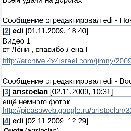
Всем удачи на дорогах !!!
Сообщение отредактировал
edi
-
Пон
[
2
]
edi
[01.11.2009, 18:40]
Видео 1
от Лёни , спасибо Лена !
http://archive.4x4israel.com/jimny/20
Сообщение отредактировал
edi
-
Вос
[
3
]
aristoclan
[02.11.2009, 10:31]
ещё немного фоток
http://picasaweb.google.ru/aristoclan/
[
4
]
edi
[02.11.2009, 12:29]
Quote
(
aristoclan
)