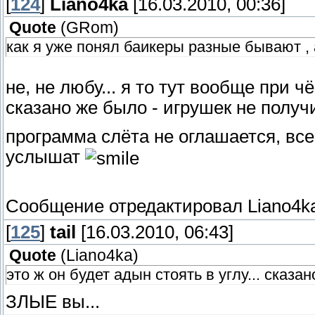
[
124
]
Liano4ka
[16.03.2010, 00:36]
Quote
(
GRom
)
как я уже понял баикеры разные бывают ,
не, не любу... я то тут вообще при ч
сказано же было - игрушек не полу
программа слёта не оглашается, все
услышат
Сообщение отредактировал
Liano4k
[
125
]
tail
[16.03.2010, 06:43]
Quote
(
Liano4ka
)
это ж он будет адын стоять в углу... сказа
ЗЛЫЕ вы...