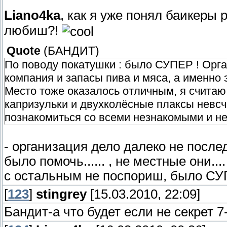
Liano4ka
, как я уже понял баикеры
любиш?!
Quote
(
БАНДИТ
)
По поводу покатушки : было СУПЕР ! Орга
компания и запасы пива и мяса, а именно 
Место тоже оказалось отличным, я считаю,
капризульки и двухколёсные плаксы невсч
познакомиться со всеми незнакомыми и н
- организация дело далеко не послед
было помочь...... , не местные они....
с остальным не поспориш, было СУ
[
123
]
stingrey
[15.03.2010, 22:09]
Бандит-а что будет если не секрет 7-