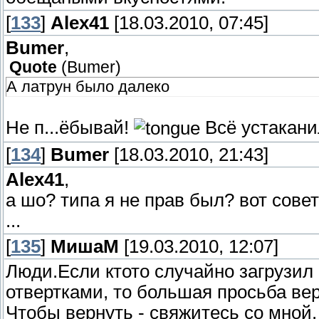
[
133
]
Alex41
[18.03.2010, 07:45]
Bumer
,
Quote
(
Bumer
)
А латрун было далеко
Не п...ёбывай!
Всё устакани
[
134
]
Bumer
[18.03.2010, 21:43]
Alex41
,
а шо? типа я не прав был? вот сове
...
[
135
]
МишаМ
[19.03.2010, 12:07]
Люди.Если ктото случайно загрузил
отвертками, то большая просьба ве
Чтобы вернуть - свяжитесь со мной.