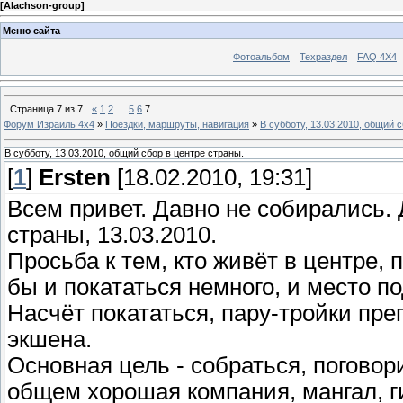
[
Alachson-group
]
Меню сайта
Фотоальбом
Техраздел
FAQ 4X4
Страница
7
из
7
«
1
2
…
5
6
7
Форум Израиль 4х4
»
Поездки, маршруты, навигация
»
В субботу, 13.03.2010, общий 
В субботу, 13.03.2010, общий сбор в центре страны.
[
1
]
Ersten
[18.02.2010, 19:31]
Всем привет. Давно не собирались. 
страны, 13.03.2010.
Просьба к тем, кто живёт в центре,
бы и покататься немного, и место 
Насчёт покататься, пару-тройки пре
экшена.
Основная цель - собраться, поговори
общем хорошая компания, мангал, г