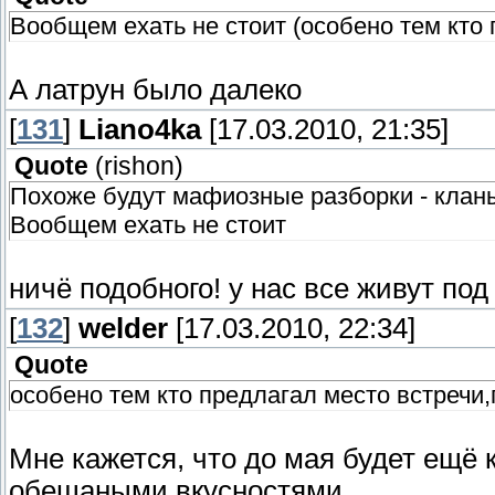
Вообщем ехать не стоит (особено тем кто
А латрун было далеко
[
131
]
Liano4ka
[17.03.2010, 21:35]
Quote
(
rishon
)
Похоже будут мафиозные разборки - клан
Вообщем ехать не стоит
ничё подобного! у нас все живут под
[
132
]
welder
[17.03.2010, 22:34]
Quote
особено тем кто предлагал место встречи,
Мне кажется, что до мая будет ещё 
обещаными вкусностями.