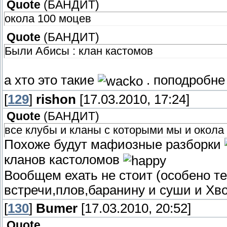
Quote
(
БАНДИТ
)
окола 100 моцев
Quote
(
БАНДИТ
)
Были Абисы : клан кастомов
а хто это такие
. поподробне 
[
129
]
rishon
[17.03.2010, 17:24]
Quote
(
БАНДИТ
)
все клубы и кланы с которыми мы и окола
Похоже будут мафиозные разборки
кланов кастоломов
Вообщем ехать не стоит (особено те
встречи,плов,баранину и суши и Хв
[
130
]
Bumer
[17.03.2010, 20:52]
Quote