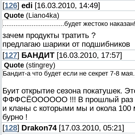
[
126
]
edi
[16.03.2010, 14:49]
Quote
(
Liano4ka
)
..................................будет жестоко н
зачем продукты тратить ?
предлагаю шарики от подшибников
[
127
]
БАНДИТ
[16.03.2010, 17:57]
Quote
(
stingrey
)
Бандит-а что будет если не секрет 7-8 мая.
Буит открытие сезона покатушек. 
ФФФСЁОООООО !!! В прошлый раз со
и кланы с которыми мы и окола 100
бурно !
[
128
]
Drakon74
[17.03.2010, 05:21]