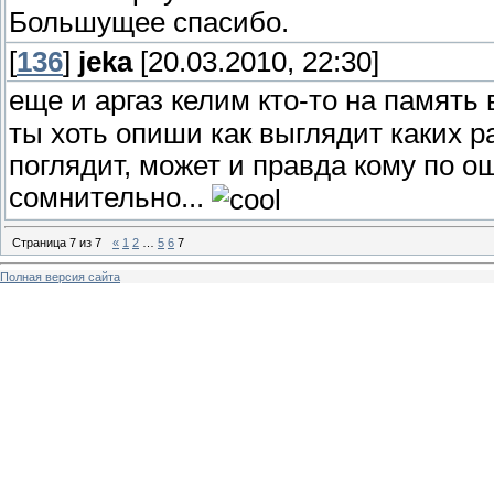
Большущее спасибо.
[
136
]
jeka
[20.03.2010, 22:30]
еще и аргаз келим кто-то на память
ты хоть опиши как выглядит каких р
поглядит, может и правда кому по ош
сомнительно...
Страница
7
из
7
«
1
2
…
5
6
7
Полная версия сайта