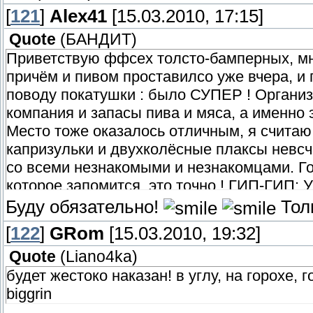
[
121
]
Alex41
[15.03.2010, 17:15]
Quote
(
БАНДИТ
)
Приветствую ффсех толсто-бамперных, мн
причём и пивом проставилсо уже вчера, и 
поводу покатушки : было СУПЕР ! Организ
компания и запасы пива и мяса, а именно 
Место тоже оказалось отличным, я считаю,
капризульки и двухколёсные плаксы невсч
со всеми незнакомыми и незнакомцами. Гот
которое запомится, это точно ! ГИП-ГИП: 
Буду обязательно!
Тол
[
122
]
GRom
[15.03.2010, 19:32]
Quote
(
Liano4ka
)
будет жестоко наказан! в углу, на горохе, г
biggrin