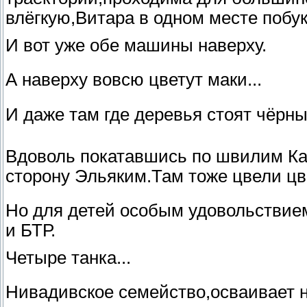
влёгкую,Витара в одном месте побук
И вот уже обе машины наверху.
А наверху вовсю цветут маки...
И даже там где деревья стоят чёрны
Вдоволь покатавшись по швилим Ка
сторону Эльяким.Там тоже цвели цве
Но для детей особым удовольствием
и БТР.
Четыре танка...
Нивадивское семейство,осваивает н