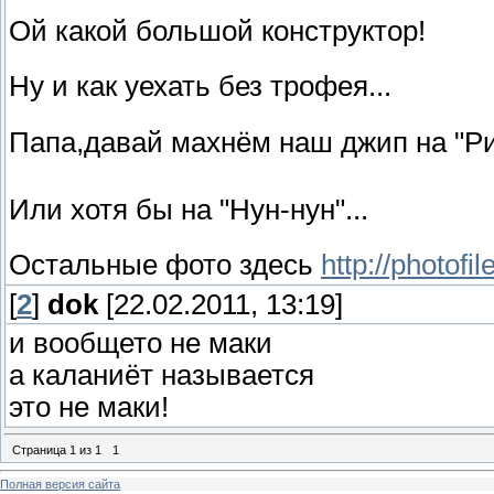
Ой какой большой конструктор!
Ну и как уехать без трофея...
Папа,давай махнём наш джип на "Рио
Или хотя бы на "Нун-нун"...
Остальные фото здесь
http://photofi
[
2
]
dok
[22.02.2011, 13:19]
и вообщето не маки
а каланиёт называется
это не маки!
Страница
1
из
1
1
Полная версия сайта