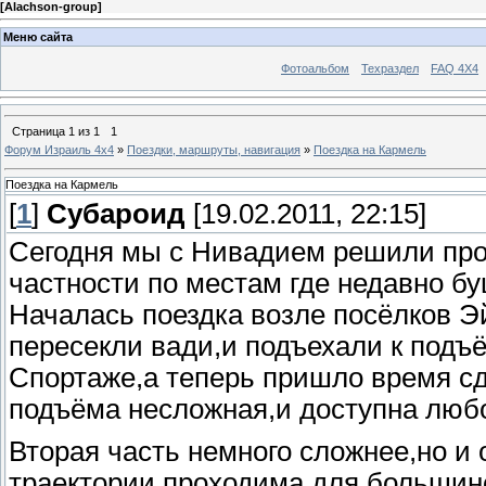
[
Alachson-group
]
Меню сайта
Фотоальбом
Техраздел
FAQ 4X4
Страница
1
из
1
1
Форум Израиль 4х4
»
Поездки, маршруты, навигация
»
Поездка на Кармель
Поездка на Кармель
[
1
]
Субароид
[19.02.2011, 22:15]
Сегодня мы с Нивадием решили прое
частности по местам где недавно 
Началась поездка возле посёлков Э
пересекли вади,и подъехали к подъ
Спортаже,а теперь пришло время сд
подъёма несложная,и доступна люб
Вторая часть немного сложнее,но и
траектории,проходима для большин