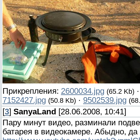
Прикрепления:
2600034.jpg
(65.2 Kb)
7152427.jpg
·
9502539.jpg
(50.8 Kb)
(68
[
3
]
SanyaLand
[28.06.2008, 10:41]
Пару минут видео, разминали подве
батарея в видеокамере. Абыдно, да .