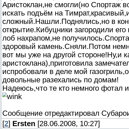
Аристоклан,не смогли(но Спортаж вс
искать подъём на Тимрат,красивый,и
сложный.Нашли.Поднялись,но в кон
открытие.Кибуцники загородили его
лоб нахрапом,не получилось.Спорт
здоровый камень.Сняли.Потом немно
вот мы уже на другой стороне!Ну,и
аристоклана),приготовила замечате
испробовали в деле мой газогриль,о
довольные разехались по домам!
Надеюсь,что те кто немного фотал и
Сообщение отредактировал
Субаро
[
2
]
Ersten
[28.06.2008, 10:27]