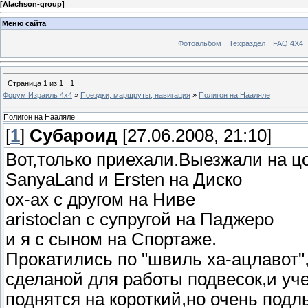
[
Alachson-group
]
Меню сайта
Фотоальбом
Техраздел
FAQ 4X4
Страница
1
из
1
1
Форум Израиль 4х4
»
Поездки, маршруты, навигация
»
Полигон на Нааляле
Полигон на Нааляле
[
1
]
Субароид
[27.06.2008, 21:10]
Вот,только приехали.Выезжали на ц
SanyaLand и Ersten на Диско
ох-ах с другом на Ниве
aristoclan с супругой на Паджеро
и я с сыном на Спортаже.
Прокатились по "швиль ха-ацлавот"
сделаной для работы подвесок,и у
поднятся на короткий,но очень под