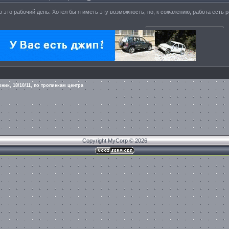
о это рабочий день. Хотел бы я иметь эту возможность, но, к сожалению, работа есть р
рник, 18/10/11, по тропинкам центра
Copyright MyCorp © 2026