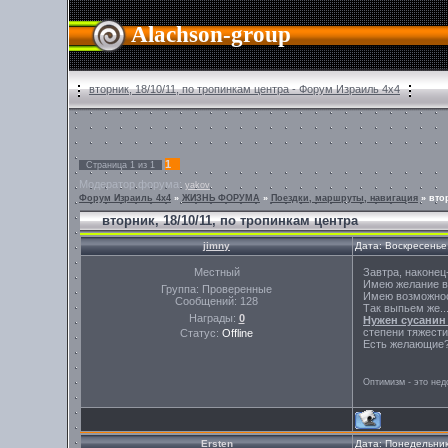
Alachson-group
вторник, 18/10/11, по тропинкам центра - Форум Израиль 4х4
1
Страница
1
из
1
Модератор форума:
yakov
Форум Израиль 4х4
»
ЖИЗНЬ ФОРУМА
»
Поездки, маршруты, навигация
»
вто
вторник, 18/10/11, по тропинкам центра
jimny
Дата: Воскресенье
Местный
Завтра, наконец
Имею желание вы
Группа: Проверенные
Имею возможност
Сообщений:
128
Так выпьем же..
Награды:
0
Нужен сусани
степени тяжести 
Статус:
Offline
Есть желающие
Оптимизм - это нед
Ersten
Дата: Понедельник