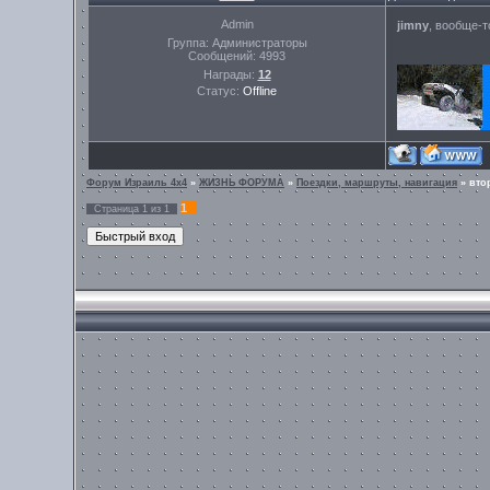
Admin
jimny
, вообще-т
Группа: Администраторы
Сообщений:
4993
Награды:
12
Статус:
Offline
Форум Израиль 4х4
»
ЖИЗНЬ ФОРУМА
»
Поездки, маршруты, навигация
»
вто
1
Страница
1
из
1