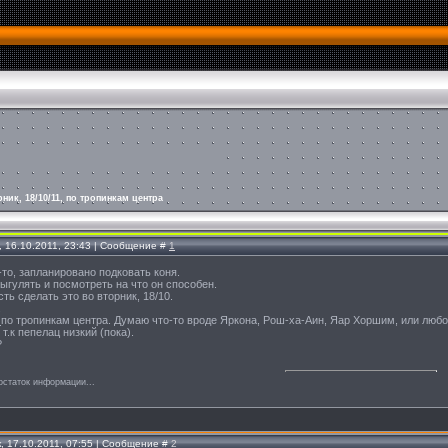
рник, 18/10/11, по тропинкам центра
, 16.10.2011, 23:43 | Сообщение #
1
-то, запланировано подковать коня.
гулять и посмотреть на что он способен.
ь сделать это во вторник, 18/10.
.
н
по тропинкам центра. Думаю что-то вроде Яркона, Рош-ха-Аин, Яар Хоршим, или люб
т.к пепелац низкий (пока).
?
остаток информации...
, 17.10.2011, 07:55 | Сообщение #
2