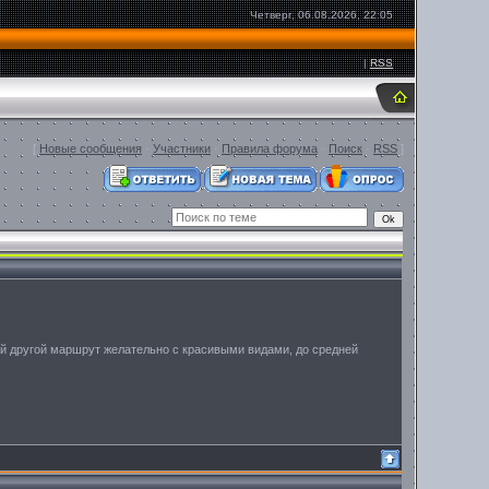
Четверг, 06.08.2026, 22:05
|
RSS
[
Новые сообщения
·
Участники
·
Правила форума
·
Поиск
·
RSS
]
ой другой маршрут желательно с красивыми видами, до средней