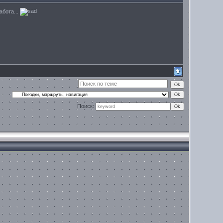
абота...
Поиск: