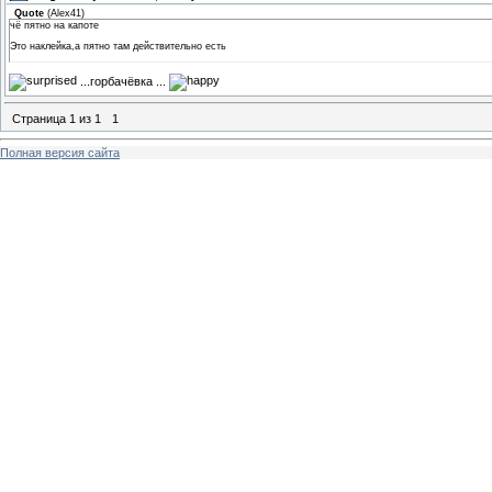
Quote
(
Alex41
)
чё пятно на капоте
Это наклейка,а пятно там действительно есть
...горбачёвка ...
Страница
1
из
1
1
Полная версия сайта