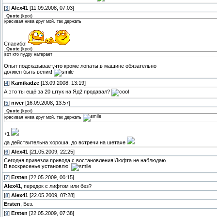
[
3
]
Alex41
[11.09.2008, 07:03]
Quote
(
kpot
)
красивая нива друг мой. так держать
Спасибо!
Quote
(
kpot
)
вот кто пудру натерает
Опыт подсказывает,что кроме лопаты,в машине обязательно
должен быть веник!
[
4
]
Kamikadze
[13.09.2008, 13:19]
А,это ты ещё за 20 штук на Яд2 продавал?
[
5
]
niver
[16.09.2008, 13:57]
Quote
(
kpot
)
красивая нива друг мой. так держать
+1
да действительна хороша, до встречи на шетахе
[
6
]
Alex41
[21.05.2009, 22:25]
Сегодня привезли привода с востановления!Люфта не наблюдаю.
В воскресенье установлю!
[
7
]
Ersten
[22.05.2009, 00:15]
Alex41
, передок с лифтом или без?
[
8
]
Alex41
[22.05.2009, 07:28]
Ersten
, Без.
[
9
]
Ersten
[22.05.2009, 07:38]