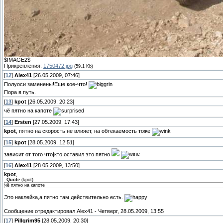
$IMAGE2$
Прикрепления:
1750472.jpg
(59.1 Kb)
[
12
]
Alex41
[26.05.2009, 07:46]
Полуоси заменены!Еще кое-что!
Пора в путь.
[
13
]
kpot
[26.05.2009, 20:23]
чё пятно на капоте
[
14
]
Ersten
[27.05.2009, 17:43]
kpot
, пятно на скорость не влияет, на обтекаемость тоже
[
15
]
kpot
[28.05.2009, 12:51]
зависит от того что|кто оставил это пятно
[
16
]
Alex41
[28.05.2009, 13:50]
kpot
,
Quote
(
kpot
)
чё пятно на капоте
Это наклейка,а пятно там действительно есть.
Сообщение отредактировал
Alex41
-
Четверг, 28.05.2009, 13:55
[
17
]
Pillgrim95
[28.05.2009, 20:30]