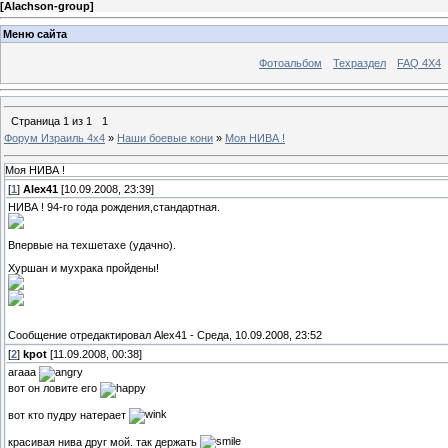
[
Alachson-group
]
Меню сайта
Фотоальбом
Техраздел
FAQ 4X4
Страница
1
из
1
1
Форум Израиль 4х4
»
Наши боевые кони
»
Моя НИВА !
Моя НИВА !
[
1
]
Alex41
[10.09.2008, 23:39]
НИВА ! 94-го года рождения,стандартная.
Впервые на техшетахе (удачно).
Хуршан и мухрака пройдены!
Сообщение отредактировал
Alex41
-
Среда, 10.09.2008, 23:52
[
2
]
kpot
[11.09.2008, 00:38]
агааа
вот он ловите его
вот кто пудру натерает
красивая нива друг мой. так держать