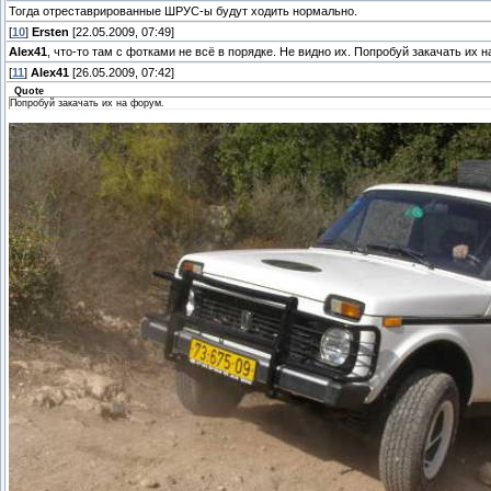
Тогда отреставрированные ШРУС-ы будут ходить нормально.
[
10
]
Ersten
[22.05.2009, 07:49]
Alex41
, что-то там с фотками не всё в порядке. Не видно их. Попробуй закачать их 
[
11
]
Alex41
[26.05.2009, 07:42]
Quote
Попробуй закачать их на форум.