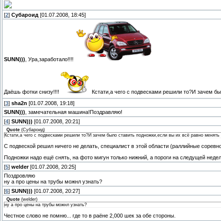
[
2
]
Субароид
[01.07.2008, 18:45]
SUNN)))
, Ура,заработало!!!!
Даёшь фотки снизу!!!!
Кстати,а чего с подвесками решили то?И зачем бы
[
3
]
sha2n
[01.07.2008, 19:18]
SUNN)))
, замечательная машина!Поздравляю!
[
4
]
SUNN)))
[01.07.2008, 20:21]
Quote
(
Субароид
)
Кстати,а чего с подвесками решили то?И зачем было ставить подножки,если вы их всё равно менять
С подвеской решил ничего не делать, специалист в этой области (раллийные соревн
Подножки надо ещё снять, на фото мигун только нижний, а пороги на следущей неде
[
5
]
welder
[01.07.2008, 20:25]
Поздровляю
ну а про цены на трубы можнл узнать?
[
6
]
SUNN)))
[01.07.2008, 20:27]
Quote
(
welder
)
ну а про цены на трубы можнл узнать?
Честное слово не помню... где то в раёне 2,000 шек за обе стороны.