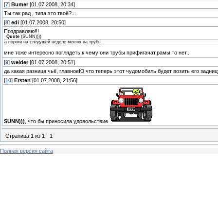
[
7
]
Bumer
[01.07.2008, 20:34]
Ты так рад , типа это твоё?...
[
8
]
edi
[01.07.2008, 20:50]
Поздравляю!!!
Quote
(
SUNN)))
)
а пороги на следущей неделе меняю на трубы.
мне тоже интересно поглядеть,к чему они трубы прифигачат,рамы то нет...
[
9
]
welder
[01.07.2008, 20:51]
да какая разница чьё, главноеЮ что теперь этот чудомобиль будет возить его задниц
[
10
]
Ersten
[01.07.2008, 21:56]
SUNN)))
, что бы приносила удовольствие
Страница
1
из
1
1
Полная версия сайта