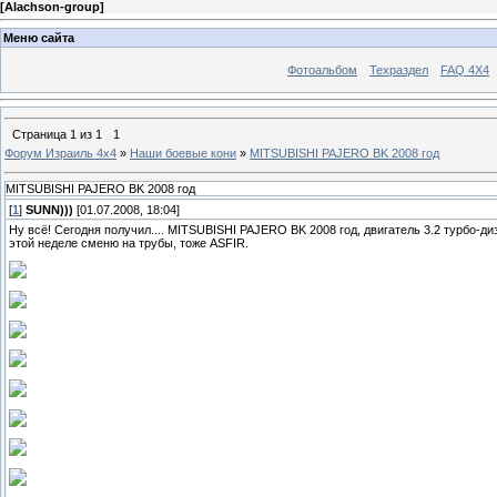
[
Alachson-group
]
Меню сайта
Фотоальбом
Техраздел
FAQ 4X4
Страница
1
из
1
1
Форум Израиль 4х4
»
Наши боевые кони
»
MITSUBISHI PAJERO BK 2008 год
MITSUBISHI PAJERO BK 2008 год
[
1
]
SUNN)))
[01.07.2008, 18:04]
Ну всё! Сегодня получил.... MITSUBISHI PAJERO BK 2008 год, двигатель 3.2 турбо-
этой неделе сменю на трубы, тоже ASFIR.