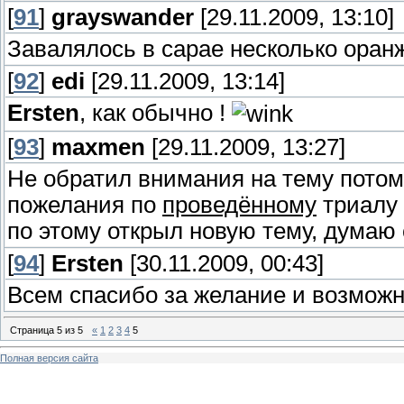
[
91
]
grayswander
[29.11.2009, 13:10]
Завалялось в сарае несколько оран
[
92
]
edi
[29.11.2009, 13:14]
Ersten
, как обычно !
[
93
]
maxmen
[29.11.2009, 13:27]
Не обратил внимания на тему потому
пожелания по
проведённому
триалу 
по этому открыл новую тему, думаю 
[
94
]
Ersten
[30.11.2009, 00:43]
Всем спасибо за желание и возможн
Страница
5
из
5
«
1
2
3
4
5
Полная версия сайта