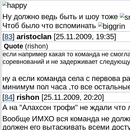
Ну должно ведь быть и шоу тоже
Чтоб было что вспоминать
[
83
]
aristoclan
[25.11.2009, 19:35]
Quote
(
rishon
)
если например какая то команда не смогла
соревнований и не задерживает следующу
ну а если команда села с первова р
минимум пол часа ,то все остальны
[
84
]
rishon
[25.11.2009, 20:20]
А на "Алахсон трофи" не ждали что 
Вообще ИМХО вся команда не должн
должен его вытаскивать всеми дост