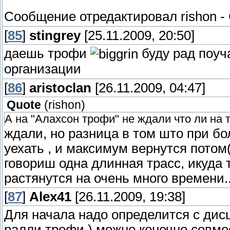
Сообщение отредактировал
rishon
-
[
85
]
stingrey
[25.11.2009, 20:50]
даешь трофи
буду рад поуч
организации
[
86
]
aristoclan
[26.11.2009, 04:47]
Quote
(
rishon
)
А на "Алахсон трофи" не ждали что ли на 
ждали, но разница в том што при б
уехать , и максимум вернутся пото
говориш одна длинная трасс, икуда ты
растянутся на очень много времени....
[
87
]
Alex41
[26.11.2009, 19:38]
Для начала надо определится с дис
ралли,трофи.),можно конечно совме