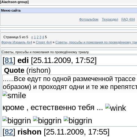
[
Alachson-group
]
Меню сайта
Фотоальбом
Техраздел
FAQ 4X4
Страница
5
из
5
«
1
2
3
4
5
Форум Израиль 4х4
»
Спорт 4х4
»
Советы, просьбы и пожелания по проведённому тр
Советы, просьбы и пожелания по проведённому триалу
[
81
]
edi
[25.11.2009, 17:52]
Quote
(
rishon
)
......Все едут по одной размеченной трас
образом) и проходят одни и те же препятствия
кроме , естественно тебя ...
[
82
]
rishon
[25.11.2009, 17:55]