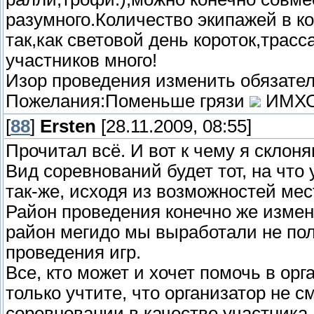
разумного.Количество экипажей в к
так,как световой день короток,трасса
участников много!
Изор проведения изменить обязател
Пожелания:Поменьше грязи
ИМХ
[
88
]
Ersten
[28.11.2009, 08:55]
Прочитал всё. И вот к чему я склоня
Вид соревнований будет тот, на что 
так-же, исходя из возможностей мес
Район проведения конечно же изменим
район мегидо мы выработали не пол
проведения игр.
Все, кто может и хочет помочь в ор
только учтите, что организатор не 
соревновании в качестве участника,