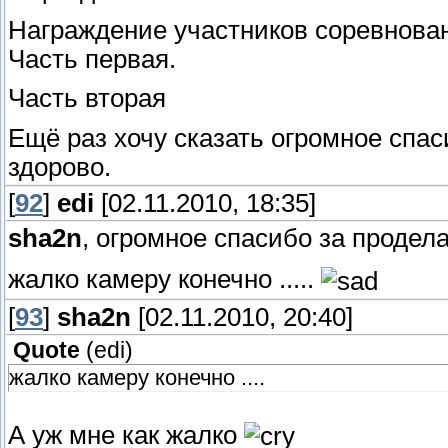
Награждение участников соревнова
Часть первая.
Часть вторая
Ещё раз хочу сказать огромное спа
здорово.
[
92
]
edi
[02.11.2010, 18:35]
sha2n
, огромное спасибо за продел
жалко камеру конечно .....
[
93
]
sha2n
[02.11.2010, 20:40]
Quote
(
edi
)
жалко камеру конечно ....
А уж мне как жалко