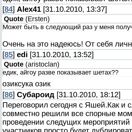
[
84
]
Alex41
[31.10.2010, 13:37]
Quote
(
Ersten
)
Может быть в следующий раз у меня получ
Очень на это надеюсь! От себя лич
[
85
]
edi
[31.10.2010, 13:52]
Quote
(
aristoclan
)
едик, айгоу разве показывает шетах??
озиксука озик
[
86
]
Субароид
[31.10.2010, 18:12]
Переговорил сегодня с Яшей.Как и 
совместно решили все спорные мом
проведении следущих мероприятий 
участников просто будет дублирова