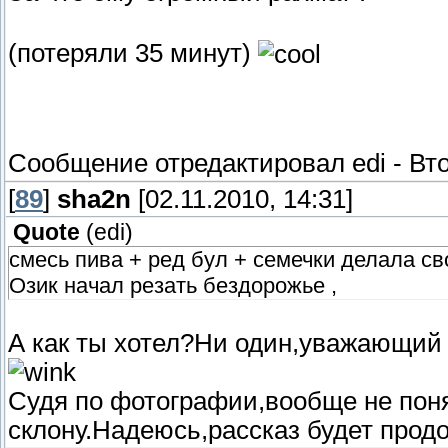
(потеряли 35 минут)
Сообщение отредактировал
edi
-
Вто
[
89
]
sha2n
[02.11.2010, 14:31]
Quote
(
edi
)
смесь пива + ред бул + семечки делала св
Озик начал резать бездорожье ,
А как ты хотел?Ни один,уважающий 
Судя по фотографии,вообще не поня
склону.Надеюсь,рассказ будет прод