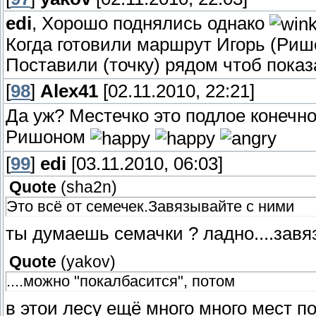
edi
, Хорошо поднялись однако
Когда готовили маршрут Игорь (Ришо
Поставили (точку) рядом чтоб показ
[
98
]
Alex41
[02.11.2010, 22:21]
Да уж? Местечко это подлое конеч
Ришоном
[
99
]
edi
[03.11.2010, 06:03]
Quote
(
sha2n
)
Это всё от семечек.Завязывайте с ними
ты думаешь семачки ? ладно....зав
Quote
(
yakov
)
....можно "покалбасится", потом
в этои лесу ещё много много мест пок