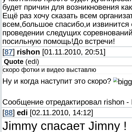
будет причин для возникновения ка
Ещё раз хочу сказать всем организ
всем,большое спасибо,и извинится 
проведении следущих соревнований
посильную помощь!До встречи!
[
87
]
rishon
[01.11.2010, 20:51]
Quote
(
edi
)
скоро фотки и видео выставлю
Ну и когда наступит это скоро?
Сообщение отредактировал
rishon
-
[
88
]
edi
[02.11.2010, 14:12]
Jimmy спасает Jimny !