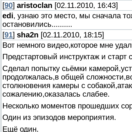
[
90
]
aristoclan
[02.11.2010, 16:43]
edi
, узнаю это место, мы сначала т
остановились..........
[
91
]
sha2n
[02.11.2010, 18:15]
Вот немного видео,которое мне удал
Предстартовый инструктаж и старт 
Сделал попытку сьёмки камерой,ус
продолжалась,в общей сложности,вс
столкновения камеры с собакой,ата
сожалению,оказалась слабее.
Несколько моментов прошедших со
Один из эпизодов мероприятия.
Ещё один.