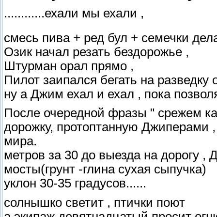
............ехали мы ехали ,
смесь пива + ред бул + семечки дел
Озик начал резать бездорожье ,
Штурман орал прямо ,
Пилот заипался бегать на разведку о
ну а Джим ехал и ехал , пока позво
После очередной фразы " срежем ка м
дорожку, протоптанную Джиперами ,
мира.
метров за 30 до выезда на дорогу ,
мосты(грунт -глина сухая сыпучка)
уклон 30-35 градусов......
солнышко светит , птички поют
а экипаж девятнадцатый просит огн