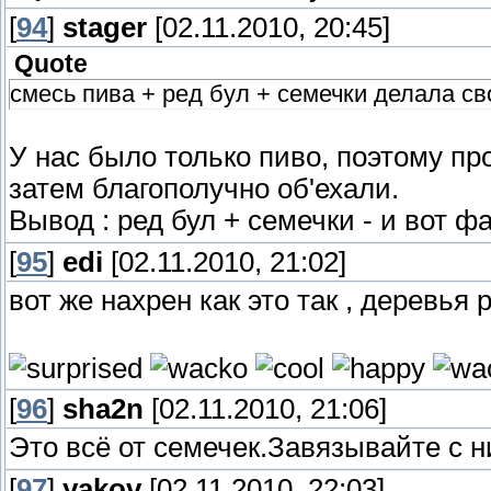
[
94
]
stager
[02.11.2010, 20:45]
Quote
смесь пива + ред бул + семечки делала св
У нас было только пиво, поэтому пр
затем благополучно об'ехали.
Вывод : ред бул + семечки - и вот ф
[
95
]
edi
[02.11.2010, 21:02]
вот же нахрен как это так , деревья
[
96
]
sha2n
[02.11.2010, 21:06]
Это всё от семечек.Завязывайте с 
[
97
]
yakov
[02.11.2010, 22:03]