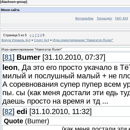
[
Alachson-group
]
Меню сайта
Фотоальбом
Техраздел
FAQ 4X4
Страница
5
из
5
«
1
2
3
4
5
Форум Израиль 4х4
»
Спорт 4х4
»
Игра-ориентирование "Навигатор Ruлит"
Игра-ориентирование "Навигатор Ruлит"
[
81
]
Bumer
[31.10.2010, 07:37]
leon
, Да это его просто укачало в Т
милый и послушный малый + не пло
А соревнования супер пупер всем у
пы. сы (как меня достали эти едь туд
даешь просто на время и тд ...
[
82
]
edi
[31.10.2010, 11:32]
Quote
(
Bumer
)
..................................(как меня доста