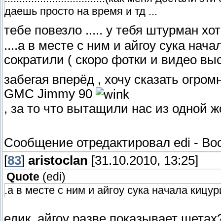
даешь просто на время и тд ...
тебе повезло ..... у тебя штурман хот
....а в месте с ним и айгоу сука нач
сократили ( скоро фотки и видео вы
забегая вперёд , хочу сказать огром
GMC Jimmy 90
, за то что вытащили нас из одной жо
Сообщение отредактировал
edi
-
Вос
[
83
]
aristoclan
[31.10.2010, 13:25]
Quote
(
edi
)
.а в месте с ним и айгоу сука начала кицур
едик, айгоу разве показывает шетах