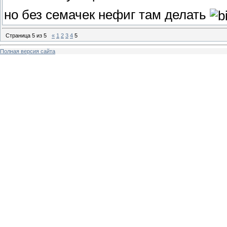
но без семачек нефиг там делать
Страница
5
из
5
«
1
2
3
4
5
Полная версия сайта