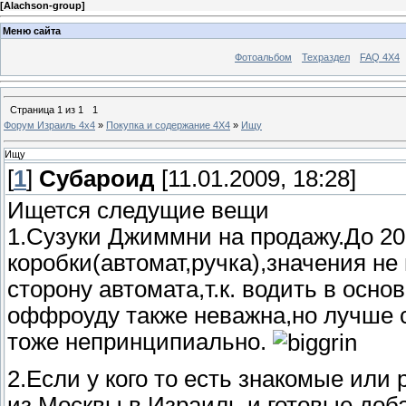
[
Alachson-group
]
Меню сайта
Фотоальбом
Техраздел
FAQ 4X4
Страница
1
из
1
1
Форум Израиль 4х4
»
Покупка и содержание 4Х4
»
Ищу
Ищу
[
1
]
Субароид
[11.01.2009, 18:28]
Ищется следущие вещи
1.Сузуки Джиммни на продажу.До 20
коробки(автомат,ручка),значения не
сторону автомата,т.к. водить в осн
оффроуду также неважна,но лучше 
тоже непринципиально.
2.Если у кого то есть знакомые ил
из Москвы в Израиль,и готовые доб