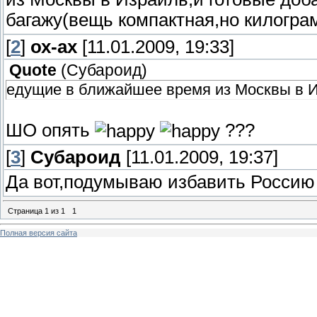
багажу(вещь компактная,но килограм
[
2
]
ох-ах
[11.01.2009, 19:33]
Quote
(
Субароид
)
едущие в ближайшее время из Москвы в И
ШО опять
???
[
3
]
Субароид
[11.01.2009, 19:37]
Да вот,подумываю избавить Россию 
Страница
1
из
1
1
Полная версия сайта