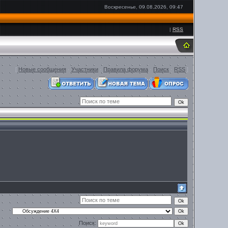
Воскресенье, 09.08.2026, 09:47
|
RSS
[
Новые сообщения
·
Участники
·
Правила форума
·
Поиск
·
RSS
]
Поиск: