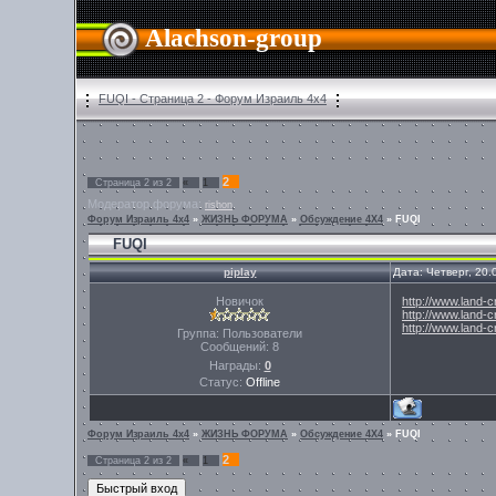
Alachson-group
FUQI - Страница 2 - Форум Израиль 4х4
2
Страница
2
из
2
«
1
Модератор форума:
rishon
Форум Израиль 4х4
»
ЖИЗНЬ ФОРУМА
»
Обсуждение 4Х4
»
FUQI
FUQI
piplay
Дата: Четверг, 20
Новичок
http://www.land-c
http://www.land-c
http://www.land-c
Группа: Пользователи
Сообщений:
8
Награды:
0
Статус:
Offline
Форум Израиль 4х4
»
ЖИЗНЬ ФОРУМА
»
Обсуждение 4Х4
»
FUQI
2
Страница
2
из
2
«
1