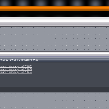
.09.2012, 19:08 | Сообщение #
21
ruiser.ru/index.p....=176622
ruiser.ru/index.p....=176623
ruiser.ru/index.p....=176624