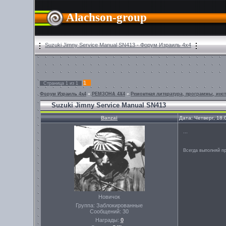
Alachson-group
Suzuki Jimny Service Manual SN413 - Форум Израиль 4х4
1
Страница
1
из
1
Форум Израиль 4х4
»
РЕМЗОНА 4Х4
»
Ремонтная литература, программы, инст
Suzuki Jimny Service Manual SN413
Banzai
Дата: Четверг, 18
...
Всегда выполняй пр
Новичок
Группа: Заблокированные
Сообщений:
30
Награды:
0