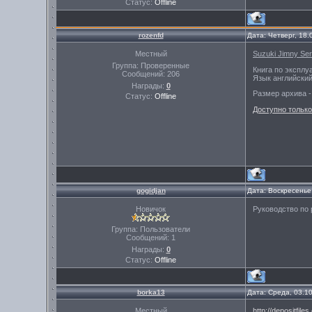
Статус:
Offline
rozenfd
Дата: Четверг, 18
Местный
Suzuki Jimny Se
Группа: Проверенные
Книга по экспл
Сообщений:
206
Язык английский
Награды:
0
Размер архива -
Статус:
Offline
Доступно только
gogidjan
Дата: Воскресенье
Новичок
Руководство по 
Группа: Пользователи
Сообщений:
1
Награды:
0
Статус:
Offline
borka13
Дата: Среда, 03.1
Местный
http://depositfil