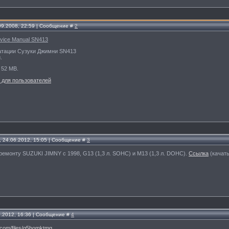
.09.2008, 22:59 | Сообщение #
2
rvice Manual SN413
уатации Сузуки Джимни SN413
.
 52 MB.
 для пользователей
, 24.06.2012, 15:05 | Сообщение #
3
ремонту SUZUKI JIMNY с 1998, G13 (1,3 л. SOHC) и М13 (1,3 л. DOHC).
Ссылка
(качать
0.2012, 16:36 | Сообщение #
4
es.com/files/g5homktmq