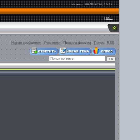
Четверг, 06.08.2026, 15:49
|
RSS
[
Новые сообщения
·
Участники
·
Правила форума
·
Поиск
·
RSS
]