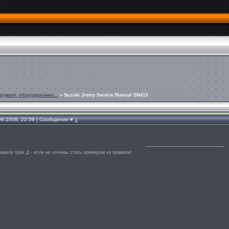
румент, оборудование...
»
Suzuki Jimny Service Manual SN413
.09.2008, 22:59 | Сообщение #
1
авило трёх Д - если не хочешь стать примером из правила!