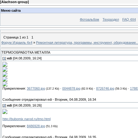
[
Alachson-group
]
Меню сайта
Фотоальбом
Техраздел
FAQ 4X4
Страница
1
из
1
1
Форум Израиль 4х4
»
Ремонтная литература, программы, инструмент, оборудование..
ТЕРМООБРАБОТКА МЕТАЛЛА
[
1
]
edi
[04.08.2009, 16:24]
Прикрепления:
3677060.jpg
·
0044878.jpg
·
8726746.jpg
·
1788
(137.2 Kb)
(82.9 Kb)
(59.3 Kb)
Сообщение отредактировал
edi
-
Вторник, 04.08.2009, 16:34
[
2
]
edi
[04.08.2009, 16:26]
http://bubomix.narod.ru/tmo.html
Прикрепления:
8486928.jpg
(51.3 Kb)
Сообщение отредактировал
edi
-
Вторник, 04.08.2009, 16:35