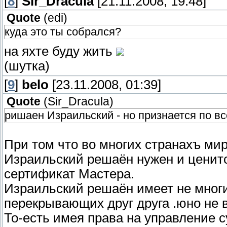
[
8
]
Sir_Dracula
[21.11.2008, 19:48]
Quote
(
edi
)
куда это ты собрался?
на яхте буду жить
(шутка)
[
9
]
belo
[23.11.2008, 01:39]
Quote
(
Sir_Dracula
)
ришаен Израильский - но признается по в
При том что во многих странахъ ми
Израильский решаён нужен и ценитс
сертификат Мастера.
Израильский решаён имеет не мног
перекрывающих друг друга .юно не 
То-есть имея права на управление 