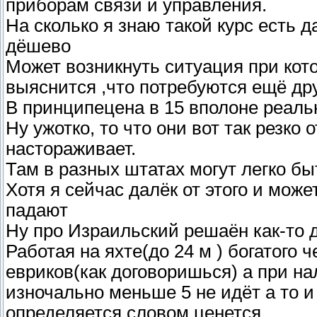
приборам связи и управления.
На сколько я знаю такой курс есть д
дёшево
Может возникнуть ситуация при кот
выяснится ,что потребуются ещё др
В принципецена в 15 вполоне реальн
Ну ужотко, то что они вот так резко
настораживает.
Там в разных штатах могут легко бы
Хотя я сейчас далёк от этого и мож
падают
Ну про Израильский решаён как-то д
Работая на яхте(до 24 м ) богатого 
евриков(как договоришься) а при на
изночально меньше 5 не идёт а то и
определяется словом ценется.