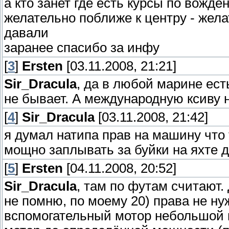
а кто занет где есть курсы по вожд
желательно поближе к центру - жел
давали
заранее спасибо за инфу
[
3
]
Ersten
[03.11.2008, 21:21]
Sir_Dracula
, да в любой марине ест
не бывает. А международную ксиву ну
[
4
]
Sir_Dracula
[03.11.2008, 21:42]
я думал натипа прав на машину что 
мощно заплывать за буйки на яхте д
[
5
]
Ersten
[04.11.2008, 20:52]
Sir_Dracula
, там по футам считают.
не помню, по моему 20) права не н
вспомогательный мотор небольшой м