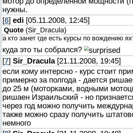
мотор до определённой мощности (по
нужны.
[
6
]
edi
[05.11.2008, 12:45]
Quote
(
Sir_Dracula
)
а кто занет где есть курсы по вождению яхт ....
куда это ты собрался?
[
7
]
Sir_Dracula
[21.11.2008, 19:45]
если кому интерсно - курс стоит пр
примерно за полгода - дается риш
до 25 м (моторками, водными мотоци
ришаен Израильский - но признаетс
через год можно получить междурн
также можно сразу получить штатовс
немного