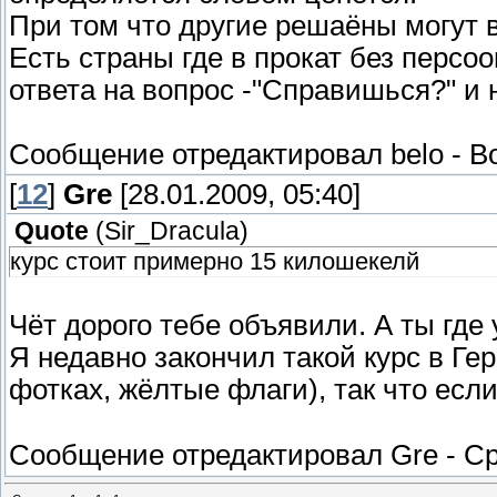
При том что другие решаёны могут 
Есть страны где в прокат без персо
ответа на вопрос -"Справишься?" и
Сообщение отредактировал
belo
-
Во
[
12
]
Gre
[28.01.2009, 05:40]
Quote
(
Sir_Dracula
)
курс стоит примерно 15 килошекелй
Чёт дорого тебе объявили. А ты где
Я недавно закончил такой курс в Гер
фотках, жёлтые флаги), так что есл
Сообщение отредактировал
Gre
-
Ср