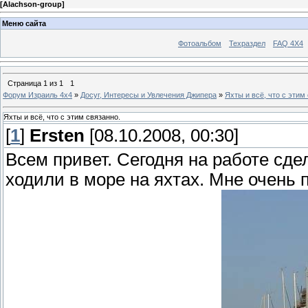
[
Alachson-group
]
Меню сайта
Фотоальбом
Техраздел
FAQ 4X4
Страница
1
из
1
1
Форум Израиль 4х4
»
Досуг, Интересы и Увлечения Джипера
»
Яхты и всё, что с этим
Яхты и всё, что с этим связанно.
[
1
]
Ersten
[08.10.2008, 00:30]
Всем привет. Сегодня на работе сде
ходили в море на яхтах. Мне очень 