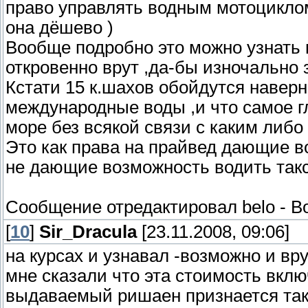
право управлять водным мотоциклом.
она дёшево )
Вообще подробно это можно узнать н
откровенно врут ,да-бы изночально
Кстати 15 к.шахов обойдутся наверн
международные воды ,и что самое г
море без всякой связи с каким либо
Это как права на прайвед дающие в
не дающие возможность водить так
Сообщение отредактировал
belo
-
Во
[
10
]
Sir_Dracula
[23.11.2008, 09:06]
на курсах и узнавал -возможно и вр
мне сказали что эта стоимость вклю
выдаваемый ришаен признается такж