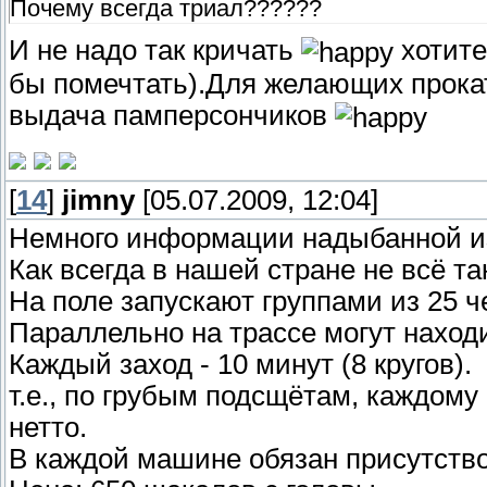
Почему всегда триал??????
И не надо так кричать
хотите
бы помечтать).Для желающих прока
выдача памперсончиков
[
14
]
jimny
[05.07.2009, 12:04]
Немного информации надыбанной из
Как всегда в нашей стране не всё та
На поле запускают группами из 25 че
Параллельно на трассе могут наход
Каждый заход - 10 минут (8 кругов).
т.е., по грубым подсщётам, каждому
нетто.
В каждой машине обязан присутство