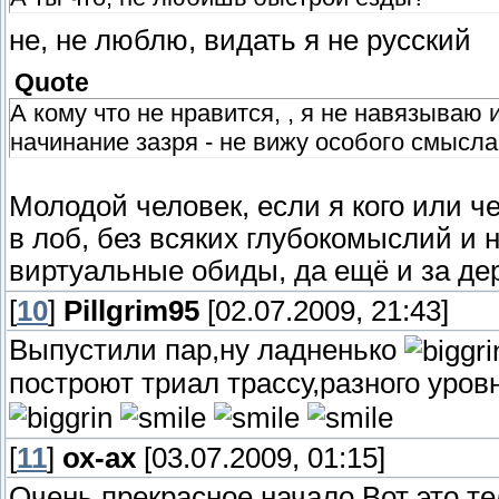
не, не люблю, видать я не русский
Quote
А кому что не нравится, , я не навязываю 
начинание зазря - не вижу особого смысла
Молодой человек, если я кого или ч
в лоб, без всяких глубокомыслий и 
виртуальные обиды, да ещё и за д
[
10
]
Pillgrim95
[02.07.2009, 21:43]
Выпустили пар,ну ладненько
построют триал трассу,разного уров
[
11
]
ох-ах
[03.07.2009, 01:15]
Очень прекрасное начало.Вот это 