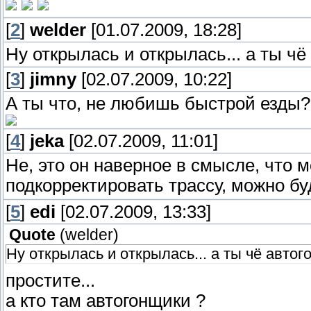
[
2
]
welder
[01.07.2009, 18:28]
Ну открылась и открылась... а ты чё
[
3
]
jimny
[02.07.2009, 10:22]
А ты что, не любишь быстрой езды
[
4
]
jeka
[02.07.2009, 11:01]
Не, это он наверное в смысле, что 
подкорректировать трассу, можно бу
[
5
]
edi
[02.07.2009, 13:33]
Quote
(
welder
)
Ну открылась и открылась... а ты чё авто
простите...
а кто там автогонщики ?