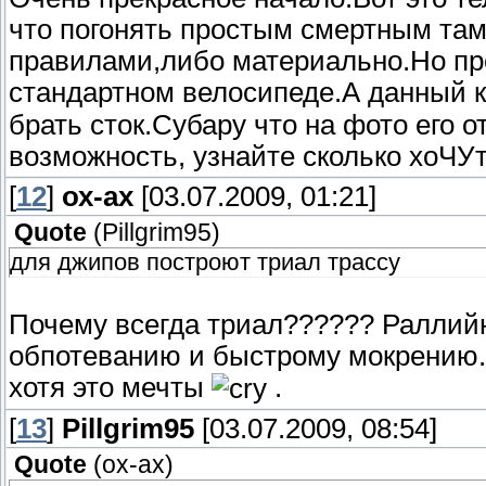
что погонять простым смертным там
правилами,либо материально.Но про
стандартном велосипеде.А данный 
брать сток.Субару что на фото его о
возможность, узнайте сколько хоЧУт
[
12
]
ох-ах
[03.07.2009, 01:21]
Quote
(
Pillgrim95
)
для джипов построют триал трассу
Почему всегда триал?????? Раллий
обпотеванию и быстрому мокрению.Я
хотя это мечты
.
[
13
]
Pillgrim95
[03.07.2009, 08:54]
Quote
(
ох-ах
)