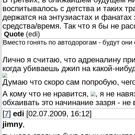
воспитывалось с детства и таких тра
держатся на энтузиастах и фанатах э
средства/время. Так что я бы не ра
Quote
(
edi
)
Вместо гонять по автодорогам - будут он
Лично я считаю, что адреналину пр
когда убиваешь джип на какой-нибу
Думаю что скоро сам попробую, чег
А кому что не нравится,
, я не нав
обхаивать это начинание зазря - не
[
7
]
edi
[02.07.2009, 16:12]
jimny
,