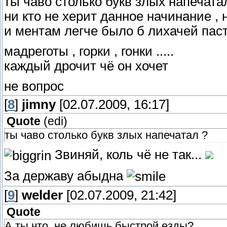
ты чаво столько букв злых напечата
ни кто не херит данное начинание ,
и ментам легче было б лихачей пасти
мадреготы , горки , гонки .....
каждый дрочит чё он хочет
не вопрос
[
8
]
jimny
[02.07.2009, 16:17]
Quote
(
edi
)
ты чаво столько букв злых напечатал ?
Звиняй, коль чё не так...
За державу абыдна
[
9
]
welder
[02.07.2009, 21:42]
Quote
А ты что, не любишь быстрой езды?