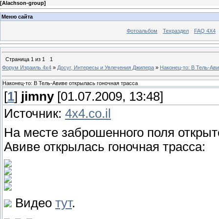
[
Alachson-group
]
Меню сайта
Фотоальбом
Техраздел
FAQ 4X4
Страница
1
из
1
1
Форум Израиль 4х4
»
Досуг, Интересы и Увлечения Джипера
»
Наконец-то: В Тель-Ав
Наконец-то: В Тель-Авиве открылась гоночная трасса
[
1
]
jimny
[01.07.2009, 13:48]
Источник:
4x4.co.il
На месте заброшенного поля открыт
Авиве открылась гоночная трасса:
Видео
тут
.