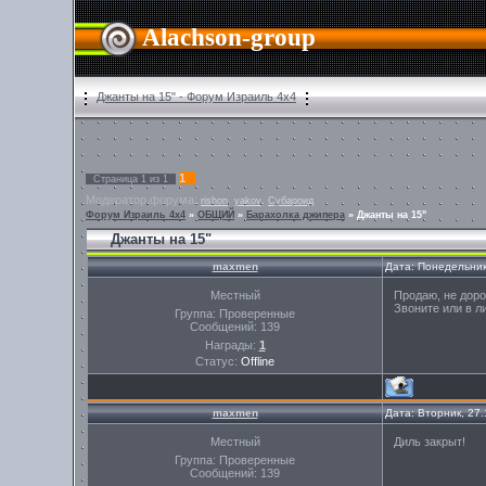
Alachson-group
Джанты на 15" - Форум Израиль 4х4
1
Страница
1
из
1
Модератор форума:
,
,
rishon
yakov
Субароид
Форум Израиль 4х4
»
ОБЩИЙ
»
Барахолка джипера
»
Джанты на 15"
Джанты на 15"
maxmen
Дата: Понедельник
Местный
Продаю, не дорог
Звоните или в л
Группа: Проверенные
Сообщений:
139
Награды:
1
Статус:
Offline
maxmen
Дата: Вторник, 27
Местный
Диль закрыт!
Группа: Проверенные
Сообщений:
139