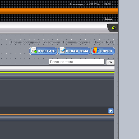
Пятница, 07.08.2026, 19:04
|
RSS
[
Новые сообщения
·
Участники
·
Правила форума
·
Поиск
·
RSS
]