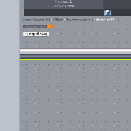
Награды:
1
Статус:
Offline
Форум Израиль 4х4
»
ОБЩИЙ
»
Барахолка джипера
»
Джанты на 15"
1
Страница
1
из
1