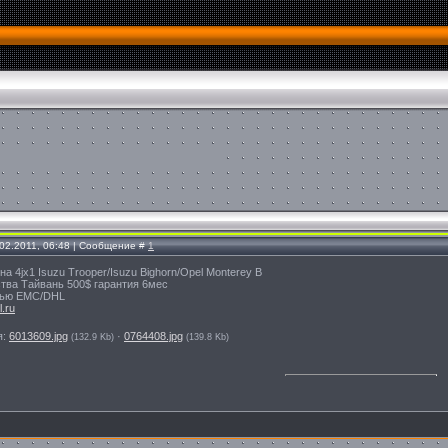
.02.2011, 06:48 | Сообщение #
1
а 4jx1 Isuzu Trooper/Isuzu Bighorn/Opel Monterey B
тва Тайвань 500$ гарантия 6мес
ью ЕМС/DHL
.ru
я:
6013609.jpg
·
0764408.jpg
(132.9 Kb)
(139.8 Kb)