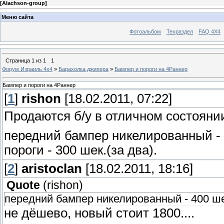
[
Alachson-group
]
Меню сайта
Фотоальбом
Техраздел
FAQ 4X4
Страница
1
из
1
1
Форум Израиль 4х4
»
Барахолка джипера
»
Бампер и пороги на 4Раннер
Бампер и пороги на 4Раннер
[
1
]
rishon
[18.02.2011, 07:22]
Продаются б/у в отличном состояни
передний бампер никелированный - 
пороги - 300 шек.(за два).
[
2
]
aristoclan
[18.02.2011, 18:16]
Quote
(
rishon
)
передний бампер никелированный - 400 ш
не дёшево, новый стоит 1800....