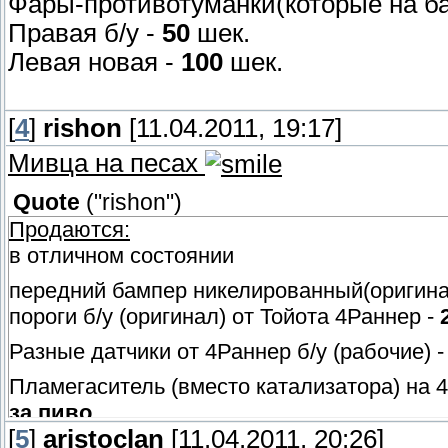
Фары-противотуманки(которые на ба
Правая б/у -
50
шек.
Левая новая -
100
шек.
[
4
]
rishon
[11.04.2011, 19:17]
Мивца на песах
Quote
(
"rishon"
)
Продаются:
в отличном состоянии
передний бампер никелированный(оригинал
пороги б/у (оригинал) от Тойота 4Раннер -
Разные датчики от 4Раннер б/у (рабочие) 
Пламегаситель (вместо катализатора) на 
за пиво
[
5
]
aristoclan
[11.04.2011, 20:26]