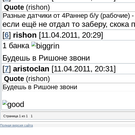
Quote
(
rishon
)
Заднии пружины от длиного(5-ти дверного
Разные датчики от 4Раннер б/у (рабочие) -
обе.
Подходят для стандарного короткого Прад
если ещё не отдал то заберу, скока 
Идеально подходят для лифта Кая Сорент
[
6
]
rishon
[11.04.2011, 20:29]
Фары-противотуманки(которые на бампере
1 банка
Правая б/у -
30
шек.
Будешь в Ришоне звони
Левая новая -
70
шек.
[
7
]
aristoclan
[11.04.2011, 20:31]
Quote
(
rishon
)
Будешь в Ришоне звони
Страница
1
из
1
1
Полная версия сайта