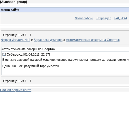
[
Alachson-group
]
Меню сайта
Фотоальбом
Техраздел
FAQ 4X4
Страница
1
из
1
1
Форум Израиль 4х4
»
Барахолка джипера
»
Автоматические локеры на Спортаж
Автоматические локеры на Спортаж
[
1
]
Субароид
[01.04.2011, 22:37]
В связи с заменой на моей машине локеров на ручные,на продажу автоматические 
Цена 500 шек. разумный торг уместен.
Страница
1
из
1
1
Полная версия сайта