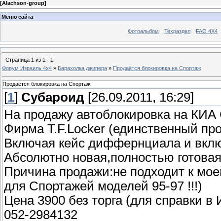
[
Alachson-group
]
Меню сайта
Фотоальбом
Техраздел
FAQ 4X4
Страница
1
из
1
1
Форум Израиль 4х4
»
Барахолка джипера
»
Продаётся блокировка на Спортаж
Продаётся блокировка на Спортаж
[
1
]
Субароид
[26.09.2011, 16:29]
На продажу автоблокировка на КИА
Фирма T.F.Locker (единственный пр
Включая кейс диффернциала и вкл
Абсолютно новая,полностью готовая 
Причина продажи:не подходит к мо
для Спортажей моделей 95-97 !!!)
Цена 3900 без торга (для справки 
052-2984132