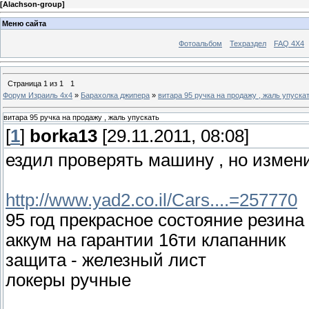
[
Alachson-group
]
Меню сайта
Фотоальбом
Техраздел
FAQ 4X4
Страница
1
из
1
1
Форум Израиль 4х4
»
Барахолка джипера
»
витара 95 ручка на продажу , жаль упуска
витара 95 ручка на продажу , жаль упускать
[
1
]
borka13
[29.11.2011, 08:08]
ездил проверять машину , но измен
http://www.yad2.co.il/Cars....=257770
95 год прекрасное состояние резина
аккум на гарантии 16ти клапанник
защита - железный лист
локеры ручные