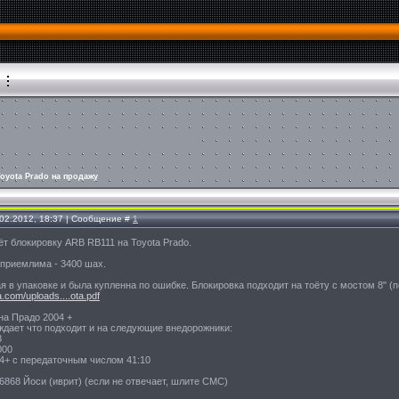
oyota Prado на продажу
.02.2012, 18:37 | Сообщение #
1
т блокировку ARB RB111 на Toyota Prado.
приемлима - 3400 шах.
я в упаковке и была купленна по ошибке. Блокировка подходит на тоёту с мостом 8" 
.com/uploads....ota.pdf
на Прадо 2004 +
ждает что подходит и на следующие внедорожники:
3
000
4+ с передаточным числом 41:10
868 Йоси (иврит) (если не отвечает, шлите СМС)