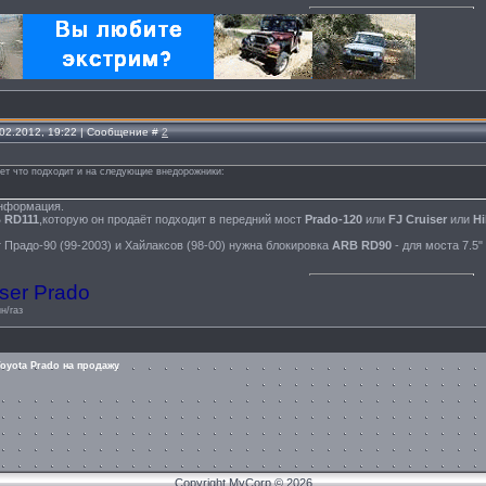
.02.2012, 19:22 | Сообщение #
2
ет что подходит и на следующие внедорожники:
информация.
 RD111
,которую он продаёт подходит в передний мост
Prado-120
или
FJ Cruiser
или
Hi
 Прадо-90 (99-2003) и Хайлаксов (98-00) нужна блокировка
ARB RD90
- для моста 7.5"
ser Prado
н/газ
oyota Prado на продажу
Copyright MyCorp © 2026