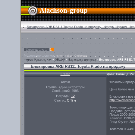
Alachson-group
Блокировка ARB RB111 Toyota Prado на продажу - Форум Израиль 4х4
1
Страница
1
из
1
Модератор форума:
,
,
rishon
yakov
Субароид
Форум Израиль 4х4
»
ОБЩИЙ
»
Барахолка джипера
»
Блокировка ARB RB111 T
Блокировка ARB RB111 Toyota Prado на продажу
Ersten
Дата: Пятница, 24
Admin
знакомый продаё
Группа: Администраторы
Цена более чем 
Сообщений:
4993
Награды:
12
Блокировка нова
http://www.arbusa
Статус:
Offline
Точно подходит 
Продавец утвер
Прадо 2000-200
Хайлюкс 1998-2
Ленд Крузер 200
Телефон 0544916