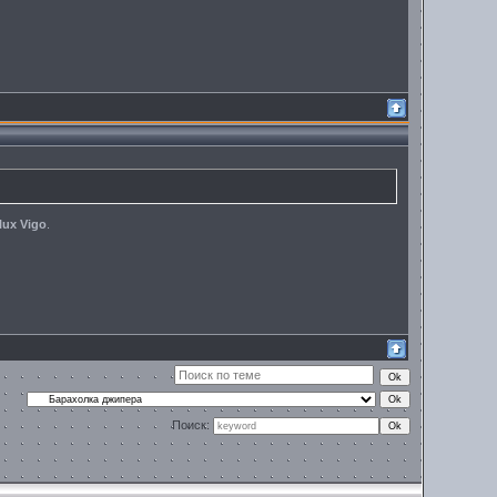
lux Vigo
.
Поиск: