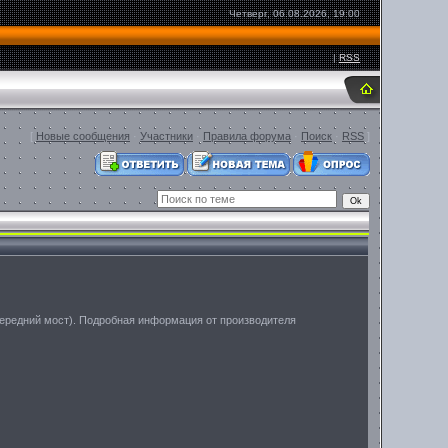
Четверг, 06.08.2026, 19:00
|
RSS
[
Новые сообщения
·
Участники
·
Правила форума
·
Поиск
·
RSS
]
(передний мост). Подробная информация от производителя