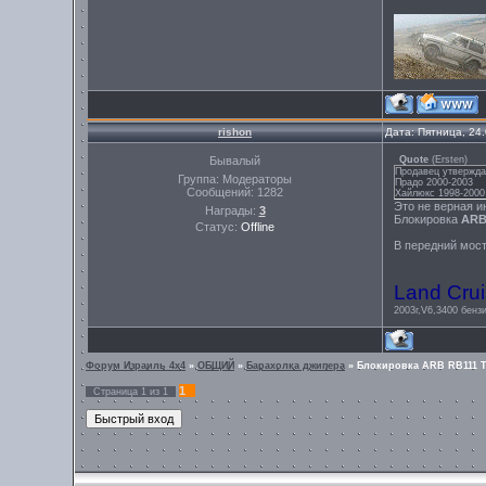
rishon
Дата: Пятница, 24
Бывалый
Quote
(
Ersten
)
Продавец утвержда
Группа: Модераторы
Прадо 2000-2003
Сообщений:
1282
Хайлюкс 1998-2000
Это не верная 
Награды:
3
Блокировка
ARB
Статус:
Offline
В передний мост
Land Crui
2003г,V6,3400 бензи
Форум Израиль 4х4
»
ОБЩИЙ
»
Барахолка джипера
»
Блокировка ARB RB111 T
1
Страница
1
из
1