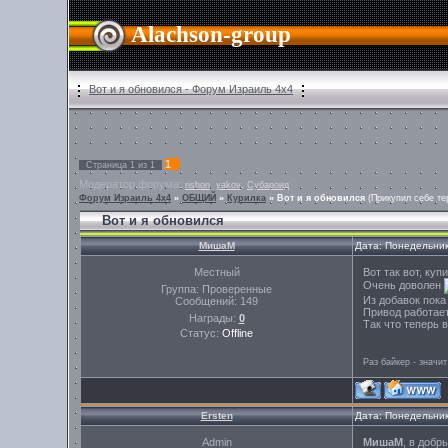
Alachson-group
Вот и я обновился - Форум Израиль 4х4
1
Страница
1
из
1
Модератор форума:
,
,
rishon
yakov
Субароид
Форум Израиль 4х4
»
ОБЩИЙ
»
Курилка
»
Вот и я обновился
(Прикупил себе те
Вот и я обновился
МишаМ
Дата: Понедельник
Местный
Вот так вот, куп
Очень доволен
Группа: Проверенные
Из добавок пока
Сообщений:
149
Привод работает
Награды:
0
Так что теперь 
Статус:
Offline
Раз байкер - значит
Ersten
Дата: Понедельник
Admin
МишаМ
, в добр