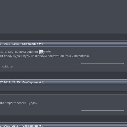
.07.2012, 11:40 | Сообщение #
5
язательно, но пока еще нет
ет поеду куданибудь на швилим покататься, там и пофоткаю.
 - ta4ek.net
.07.2012, 21:25 | Сообщение #
6
те? фронт береги - удачи ...
.07.2012, 21:27 | Сообщение #
7