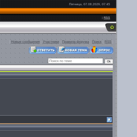
Пятница, 07.08.2026, 07:45
|
RSS
[
Новые сообщения
·
Участники
·
Правила форума
·
Поиск
·
RSS
]