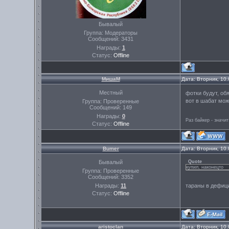
Бывалый
Группа: Модераторы
Сообщений:
3431
Награды:
1
Статус:
Offline
МишаМ
Дата: Вторник, 10
Местный
фотки будут, об
вот в шабат мож
Группа: Проверенные
Сообщений:
149
Награды:
0
Раз байкер - значит
Статус:
Offline
Bumer
Дата: Вторник, 10
Бывалый
Quote
купил, наконецто
Группа: Проверенные
Сообщений:
3352
Награды:
11
тараны в дефици
Статус:
Offline
aristoclan
Дата: Вторник, 10