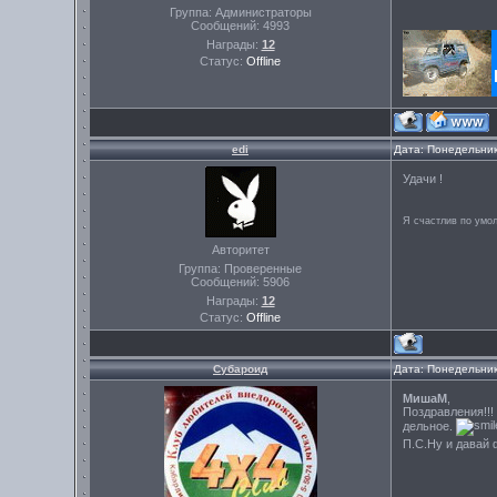
Группа: Администраторы
Сообщений:
4993
Награды:
12
Статус:
Offline
edi
Дата: Понедельник
Удачи !
Я счастлив по умо
Авторитет
Группа: Проверенные
Сообщений:
5906
Награды:
12
Статус:
Offline
Субароид
Дата: Понедельник
МишаМ
,
Поздравления!!!
дельное.
П.С.Ну и давай 