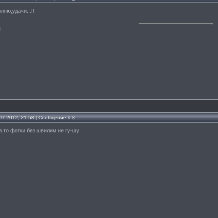
ляю,удачи...!!
l
.07.2012, 21:58 | Сообщение #
8
а то фотки без швилим не гу-шу