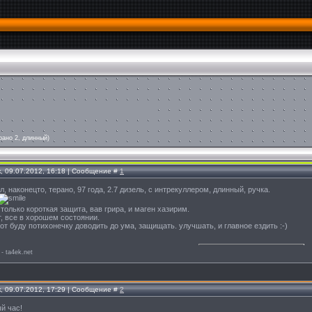
рано 2, длинный)
, 09.07.2012, 16:18 | Сообщение #
1
ил, наконецто, терано, 97 года, 2.7 дизель, с интрекуллером, длинный, ручка.
 только короткая защита, вав грира, и маген хазирим.
, все в хорошем состоянии.
вот буду потихонечку доводить до ума, защищать. улучшать, и главное ездить :-)
 - ta4ek.net
, 09.07.2012, 17:29 | Сообщение #
2
ый час!