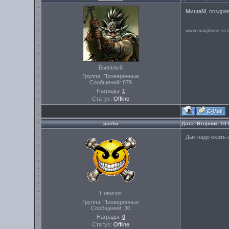
МишаМ
, поздрав
www.maxphone.co.i
Бывалый
Группа: Проверенные
Сообщений:
879
Награды:
1
Статус:
Offline
pasha
Дата: Вторник, 10
Дык надо ехать-
Новичок
Группа: Проверенные
Сообщений:
30
Награды:
0
Статус:
Offline