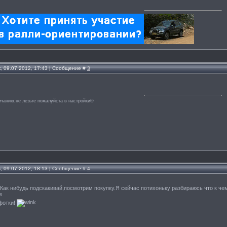
, 09.07.2012, 17:43 | Сообщение #
3
лчанию,не лезьте пожалуйста в настройки©
, 09.07.2012, 18:13 | Сообщение #
4
 Как нибудь подскакивай,посмотрим покупку.Я сейчас потихоньку разбираюсь что к чем
фотки!