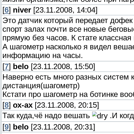
[
6
]
niver
[23.11.2008, 14:04]
Это датчик который передает дофек 
спорт залах почти все новые беговы
прямую без часов. К стате классная
А шагометр насколько я видел вешае
информацию на часы.
[
7
]
belo
[23.11.2008, 15:50]
Наверно есть много разных систем к
дистанция(шагометр)
Кстати про шагометр на ботинке во
[
8
]
ох-ах
[23.11.2008, 20:15]
Так куда,чё надо вешать
.И ког
[
9
]
belo
[23.11.2008, 20:31]