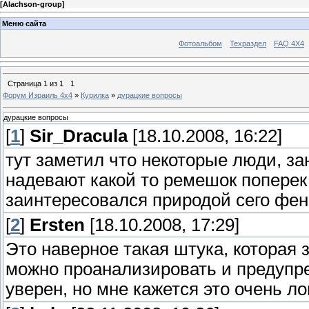
[
Alachson-group
]
Меню сайта
Фотоальбом
Техраздел
FAQ 4X4
Страница
1
из
1
1
Форум Израиль 4х4
»
Курилка
»
дурацкие вопросы
дурацкие вопросы
[
1
]
Sir_Dracula
[18.10.2008, 16:22]
тут заметил что некоторые люди, з
надевают какой то ремешок поперек 
заинтересовался природой сего фен
[
2
]
Ersten
[18.10.2008, 17:29]
Это наверное такая штука, которая 
можно проанализировать и предупр
уверен, но мне кажется это очень л