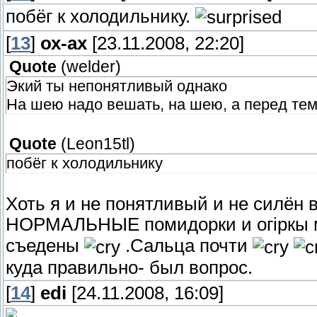
побёг к холодильнику.
[
13
]
ох-ах
[23.11.2008, 22:20]
Quote
(
welder
)
Экий ты непонятливый однако
На шею надо вешать, на шею, а перед тем
Quote
(
Leon15tl
)
побёг к холодильнику
Хоть я и не понятливый и не силён
НОРМАЛЬНЫЕ помидорки и огiркы
съедены
.Сальца почти
куда правильно- был вопрос.
[
14
]
edi
[24.11.2008, 16:09]