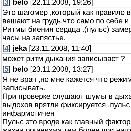
[
3
]
belo
[22.11.2008, 19:26]
Это шагомер ,который как правило в
вешают на грудь,что само по себе и
Ритмы биения сердца .(пульс) заме
часы на запястье.
[
4
]
jeka
[23.11.2008, 11:40]
может ритм дыхания записывает ?
[
5
]
belo
[23.11.2008, 13:27]
Я не врач ,но мне кажется что режи
записывать.
При проверке слушают шумы в дыхат
выдохов врятли фиксируется ,пульс
инфармотичен
Пульс это вроде как главный фактор
жизни организма,тем более при нагр