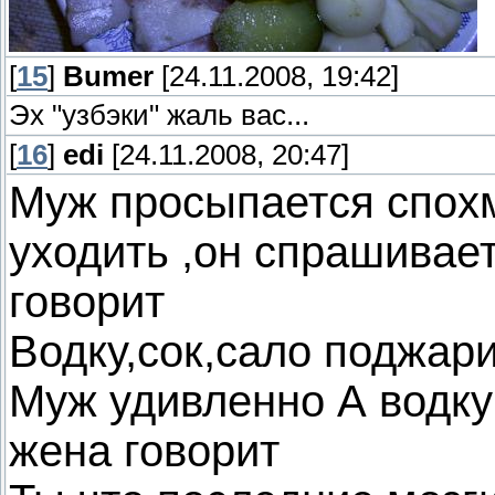
[
15
]
Bumer
[24.11.2008, 19:42]
Эх "узбэки" жаль вас...
[
16
]
edi
[24.11.2008, 20:47]
Муж просыпается спох
уходить ,он спрашивает
говорит
Водку,сок,сало поджар
Муж удивленно А водку 
жена говорит