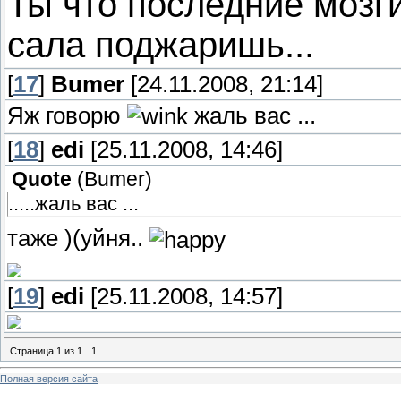
Ты что последние мозг
сала поджаришь...
[
17
]
Bumer
[24.11.2008, 21:14]
Яж говорю
жаль вас ...
[
18
]
edi
[25.11.2008, 14:46]
Quote
(
Bumer
)
.....жаль вас ...
таже )(уйня..
[
19
]
edi
[25.11.2008, 14:57]
Страница
1
из
1
1
Полная версия сайта