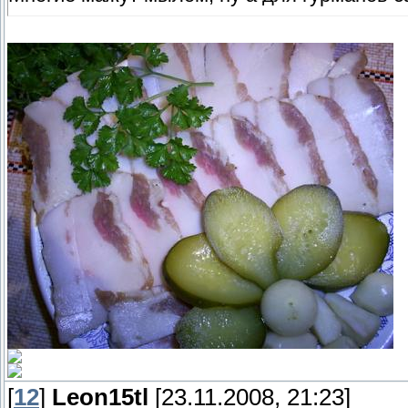
[
12
]
Leon15tl
[23.11.2008, 21:23]