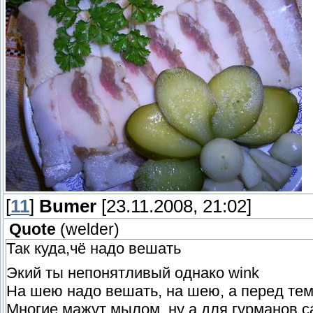
[
11
]
Bumer
[23.11.2008, 21:02]
Quote
(
welder
)
Так куда,чё надо вешать
Экий ты непонятливый однако wink
На шею надо вешать, на шею, а перед тем
Многие мажут мылом, ну а для гурманов с