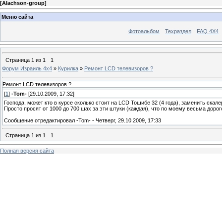
[
Alachson-group
]
Меню сайта
Фотоальбом
Техраздел
FAQ 4X4
Страница
1
из
1
1
Форум Израиль 4х4
»
Курилка
»
Ремонт LCD телевизоров ?
Ремонт LCD телевизоров ?
[
1
]
-Tom-
[29.10.2009, 17:32]
Господа, может кто в курсе сколько стоит на LCD Тошибе 32 (4 года), заменить скале
Просто просят от 1000 до 700 шах за эти штуки (каждая), что по моему весьма дорог
Сообщение отредактировал
-Tom-
-
Четверг, 29.10.2009, 17:33
Страница
1
из
1
1
Полная версия сайта