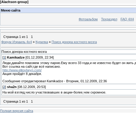
[
Alachson-group
]
Меню сайта
Фотоальбом
Техраздел
FAQ 4X4
Страница
1
из
1
1
Форум Израиль 4х4
»
Курилка
»
Поиск донора костного мозга
Поиск донора костного мозга
[
1
]
Kamikadze
[01.12.2009, 22:34]
Люди,давайте поможем этому парню.Ему всего 33 года,и не известно будет он жить д
Вот ссылка на сайт,где всё написано.
http://www.elitovbeyn.com/
Акция пройдёт 8 декабря.
Сообщение отредактировал
Kamikadze
-
Вторник, 01.12.2009, 22:36
[
2
]
sha2n
[08.12.2009, 20:53]
На мой взгляд,число участвовавших в акции-более,чем скромное.
Страница
1
из
1
1
Полная версия сайта