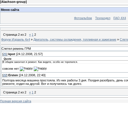
[
Alachson-group
]
Меню сайта
Фотоальбом
Техраздел
FAQ 4X4
Страница
2
из
2
«
1
2
Форум Израиль 4х4
»
Двигатель, системы охлаждения, топливная и зажигание
»
Слет
Слетел ремень ГРМ
[
21
]
kpot
[24.12.2008, 21:57]
Quote
В общем закончил я ремонт. Как видите, особо не торопился.
совсем нет
[
22
]
Ersten
[24.12.2008, 22:40]
Полтора месяца машина простояла. Из них работы 3 дня. Полдня разобрать, день соб
ремонте, ездил на другой. Вот и получилось так долго.
Страница
2
из
2
«
1
2
Полная версия сайта